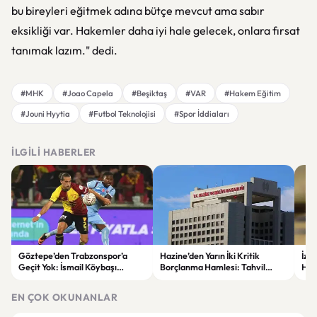
bu bireyleri eğitmek adına bütçe mevcut ama sabır
eksikliği var. Hakemler daha iyi hale gelecek, onlara fırsat
tanımak lazım." dedi.
#MHK
#Joao Capela
#Beşiktaş
#VAR
#Hakem Eğitim
#Jouni Hyytia
#Futbol Teknolojisi
#Spor İddiaları
İLGILI HABERLER
Göztepe’den Trabzonspor’a
Hazine’den Yarın İki Kritik
İzm
Geçit Yok: İsmail Köybaşı
Borçlanma Hamlesi: Tahvil
Hed
Jübilesinde Kazanan İzmir Ekibi
İhalesi ve Kira Sertifikası Satışı
Sul
Oldu
Yapılacak
EN ÇOK OKUNANLAR