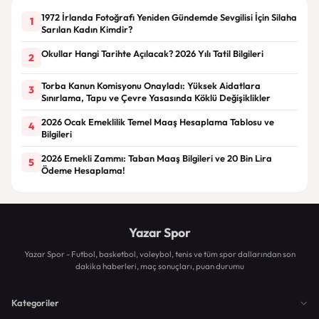
1972 İrlanda Fotoğrafı Yeniden Gündemde Sevgilisi İçin Silaha
1
Sarılan Kadın Kimdir?
Okullar Hangi Tarihte Açılacak? 2026 Yılı Tatil Bilgileri
2
Torba Kanun Komisyonu Onayladı: Yüksek Aidatlara
3
Sınırlama, Tapu ve Çevre Yasasında Köklü Değişiklikler
2026 Ocak Emeklilik Temel Maaş Hesaplama Tablosu ve
4
Bilgileri
2026 Emekli Zammı: Taban Maaş Bilgileri ve 20 Bin Lira
5
Ödeme Hesaplama!
Yazar Spor
Yazar Spor - Futbol, basketbol, voleybol, tenis ve tüm spor dallarından son
dakika haberleri, maç sonuçları, puan durumu
Kategoriler