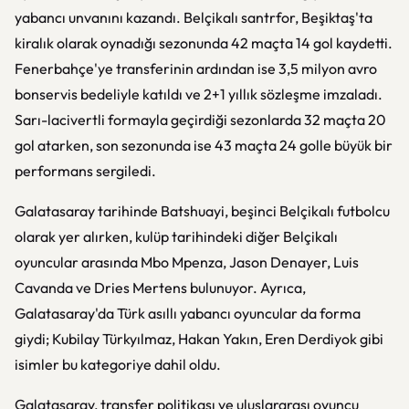
yabancı unvanını kazandı. Belçikalı santrfor, Beşiktaş'ta
kiralık olarak oynadığı sezonunda 42 maçta 14 gol kaydetti.
Fenerbahçe'ye transferinin ardından ise 3,5 milyon avro
bonservis bedeliyle katıldı ve 2+1 yıllık sözleşme imzaladı.
Sarı-lacivertli formayla geçirdiği sezonlarda 32 maçta 20
gol atarken, son sezonunda ise 43 maçta 24 golle büyük bir
performans sergiledi.
Galatasaray tarihinde Batshuayi, beşinci Belçikalı futbolcu
olarak yer alırken, kulüp tarihindeki diğer Belçikalı
oyuncular arasında Mbo Mpenza, Jason Denayer, Luis
Cavanda ve Dries Mertens bulunuyor. Ayrıca,
Galatasaray'da Türk asıllı yabancı oyuncular da forma
giydi; Kubilay Türkyılmaz, Hakan Yakın, Eren Derdiyok gibi
isimler bu kategoriye dahil oldu.
Galatasaray, transfer politikası ve uluslararası oyuncu