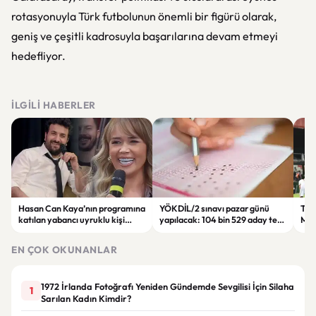
rotasyonuyla Türk futbolunun önemli bir figürü olarak,
geniş ve çeşitli kadrosuyla başarılarına devam etmeyi
hedefliyor.
İLGILI HABERLER
Hasan Can Kaya’nın programına
YÖKDİL/2 sınavı pazar günü
Tren
katılan yabancı uyruklu kişi
yapılacak: 104 bin 529 aday ter
Man
çalışma izni olmadığı
dökecek
Bol
gerekçesiyle gözaltına alındı
EN ÇOK OKUNANLAR
1972 İrlanda Fotoğrafı Yeniden Gündemde Sevgilisi İçin Silaha
1
Sarılan Kadın Kimdir?