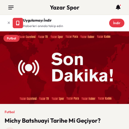
Yazar Spor
Uygulamayı İndir
İndir
Haberleri anında takip edin
Futbol
Futbol
Michy Batshuayi Tarihe Mi Geçiyor?