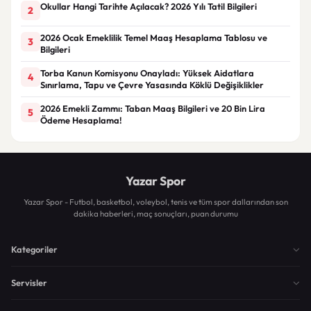
Okullar Hangi Tarihte Açılacak? 2026 Yılı Tatil Bilgileri
2
2026 Ocak Emeklilik Temel Maaş Hesaplama Tablosu ve
3
Bilgileri
Torba Kanun Komisyonu Onayladı: Yüksek Aidatlara
4
Sınırlama, Tapu ve Çevre Yasasında Köklü Değişiklikler
2026 Emekli Zammı: Taban Maaş Bilgileri ve 20 Bin Lira
5
Ödeme Hesaplama!
Yazar Spor
Yazar Spor - Futbol, basketbol, voleybol, tenis ve tüm spor dallarından son
dakika haberleri, maç sonuçları, puan durumu
Kategoriler
Servisler