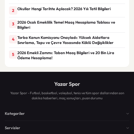
Okullar Hangi Tarihte Açılacak? 2026 Yılı Tatil Bilgileri
2
2026 Ocak Emeklilik Temel Maaş Hesaplama Tablosu ve
3
Bilgileri
Torba Kanun Komisyonu Onayladı: Yüksek Aidatlara
4
Sınırlama, Tapu ve Çevre Yasasında Köklü Değişiklikler
2026 Emekli Zammı: Taban Maaş Bilgileri ve 20 Bin Lira
5
Ödeme Hesaplama!
Yazar Spor
Yazar Spor - Futbol, basketbol, voleybol, tenis ve tüm spor dallarından son
dakika haberleri, maç sonuçları, puan durumu
Kategoriler
Servisler