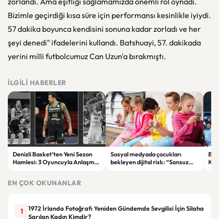
zorlandı. Ama eşitliği sağlamamızda önemli rol oynadı.
Bizimle geçirdiği kısa süre için performansı kesinlikle iyiydi.
57 dakika boyunca kendisini sonuna kadar zorladı ve her
şeyi denedi" ifadelerini kullandı. Batshuayi, 57. dakikada
yerini milli futbolcumuz Can Uzun'a bırakmıştı.
İLGILI HABERLER
Denizli Basket’ten Yeni Sezon
Sosyal medyada çocukları
Bak
Hamlesi: 3 Oyuncuyla Anlaşma
bekleyen dijital risk: “Sonsuz
Kıy
Sağlandı
kaydırma” bağımlılığına dikkat
Olu
EN ÇOK OKUNANLAR
1972 İrlanda Fotoğrafı Yeniden Gündemde Sevgilisi İçin Silaha
1
Sarılan Kadın Kimdir?