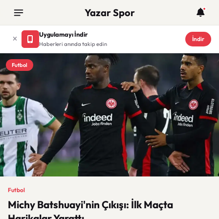
Yazar Spor
Uygulamayı İndir
İndir
Haberleri anında takip edin
Futbol
Futbol
Michy Batshuayi'nin Çıkışı: İlk Maçta
Harikalar Yarattı