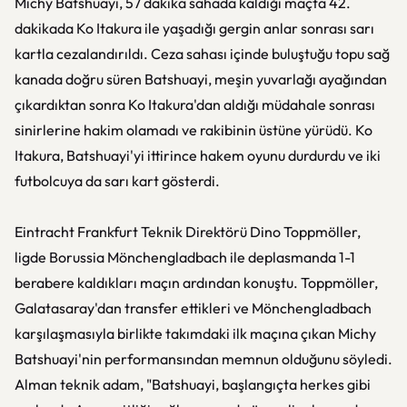
Michy Batshuayi, 57 dakika sahada kaldığı maçta 42.
dakikada Ko Itakura ile yaşadığı gergin anlar sonrası sarı
kartla cezalandırıldı. Ceza sahası içinde buluştuğu topu sağ
kanada doğru süren Batshuayi, meşin yuvarlağı ayağından
çıkardıktan sonra Ko Itakura'dan aldığı müdahale sonrası
sinirlerine hakim olamadı ve rakibinin üstüne yürüdü. Ko
Itakura, Batshuayi'yi ittirince hakem oyunu durdurdu ve iki
futbolcuya da sarı kart gösterdi.
Eintracht Frankfurt Teknik Direktörü Dino Toppmöller,
ligde Borussia Mönchengladbach ile deplasmanda 1-1
berabere kaldıkları maçın ardından konuştu. Toppmöller,
Galatasaray'dan transfer ettikleri ve Mönchengladbach
karşılaşmasıyla birlikte takımdaki ilk maçına çıkan Michy
Batshuayi'nin performansından memnun olduğunu söyledi.
Alman teknik adam, "Batshuayi, başlangıçta herkes gibi