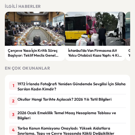
İLGILI HABERLER
Çerçeve Yasa İçin Kritik Süreç
İstanbul’da Van Firmasına Ait
Gök
Başlıyor: Teklif Meclis Genel
Yolcu Otobüsü Kaza Yaptı: 4 Kişi
Yen
Kurulu’nda Görüşülecek
Yaralandı
Son
EN ÇOK OKUNANLAR
1972 İrlanda Fotoğrafı Yeniden Gündemde Sevgilisi İçin Silaha
1
Sarılan Kadın Kimdir?
Okullar Hangi Tarihte Açılacak? 2026 Yılı Tatil Bilgileri
2
2026 Ocak Emeklilik Temel Maaş Hesaplama Tablosu ve
3
Bilgileri
Torba Kanun Komisyonu Onayladı: Yüksek Aidatlara
4
Sınırlama, Tapu ve Çevre Yasasında Köklü Değişiklikler