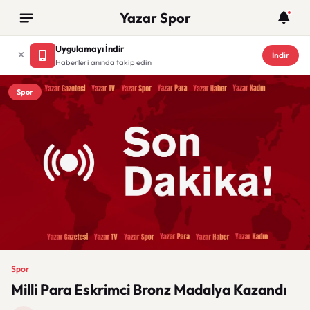
Yazar Spor
Uygulamayı İndir
İndir
Haberleri anında takip edin
Spor
Spor
Milli Para Eskrimci Bronz Madalya Kazandı