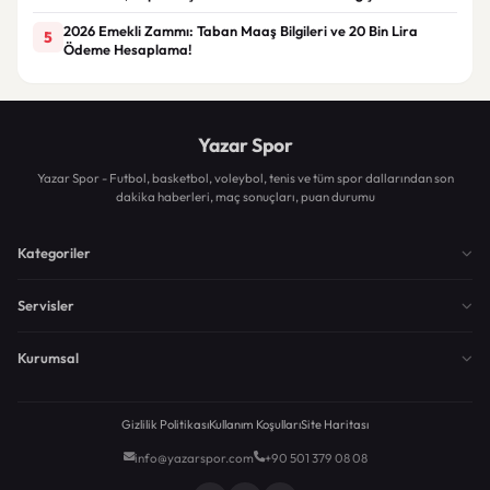
2026 Emekli Zammı: Taban Maaş Bilgileri ve 20 Bin Lira
5
Ödeme Hesaplama!
Yazar Spor
Yazar Spor - Futbol, basketbol, voleybol, tenis ve tüm spor dallarından son
dakika haberleri, maç sonuçları, puan durumu
Kategoriler
Servisler
Kurumsal
Gizlilik Politikası
Kullanım Koşulları
Site Haritası
info@yazarspor.com
+90 501 379 08 08