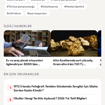
#Türkiye şampiyonluğu
#Galatasaray
#Mestan Şentürk
#milli takım
#spor başarıları
İLGILI HABERLER
Ev ve araç almak isteyenleri
Altın fiyatlarında sert yükseliş:
Yar
ilgilendiriyor: BDDK’dan
Gram altın 6 bin 700 TL
çalı
tasarruf finansman şirketlerine
seviyesini gördü
Pri
yeni kurallar
hes
EN ÇOK OKUNANLAR
1972 İrlanda Fotoğrafı Yeniden Gündemde Sevgilisi İçin Silaha
1
Sarılan Kadın Kimdir?
Okullar Hangi Tarihte Açılacak? 2026 Yılı Tatil Bilgileri
2