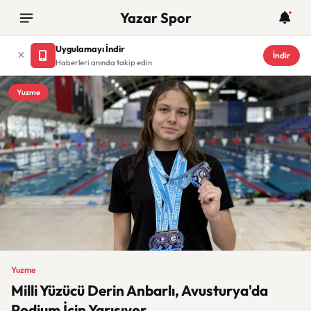
Yazar Spor
Uygulamayı İndir
İndir
Haberleri anında takip edin
Yuzme
Yuzme
Milli Yüzücü Derin Anbarlı, Avusturya'da
Podium İçin Yarışıyor