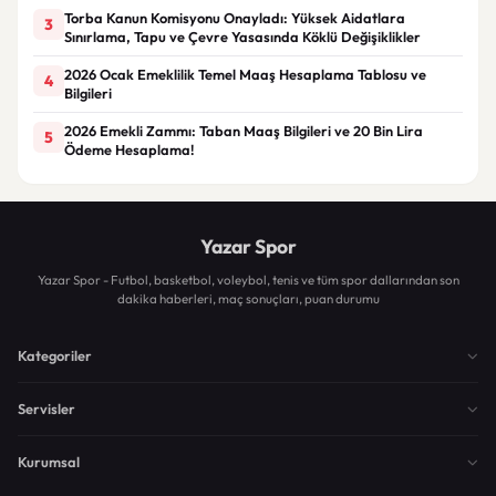
Torba Kanun Komisyonu Onayladı: Yüksek Aidatlara
3
Sınırlama, Tapu ve Çevre Yasasında Köklü Değişiklikler
2026 Ocak Emeklilik Temel Maaş Hesaplama Tablosu ve
4
Bilgileri
2026 Emekli Zammı: Taban Maaş Bilgileri ve 20 Bin Lira
5
Ödeme Hesaplama!
Yazar Spor
Yazar Spor - Futbol, basketbol, voleybol, tenis ve tüm spor dallarından son
dakika haberleri, maç sonuçları, puan durumu
Kategoriler
Servisler
Kurumsal