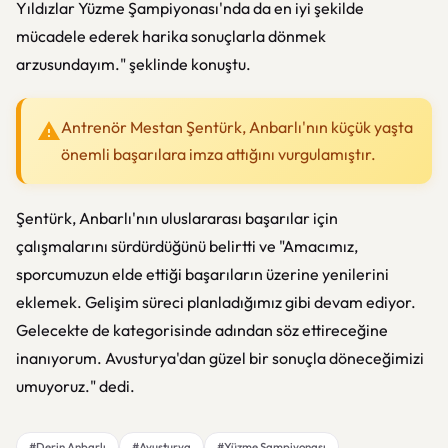
Yıldızlar Yüzme Şampiyonası'nda da en iyi şekilde
mücadele ederek harika sonuçlarla dönmek
arzusundayım." şeklinde konuştu.
Antrenör Mestan Şentürk, Anbarlı'nın küçük yaşta
önemli başarılara imza attığını vurgulamıştır.
Şentürk, Anbarlı'nın uluslararası başarılar için
çalışmalarını sürdürdüğünü belirtti ve "Amacımız,
sporcumuzun elde ettiği başarıların üzerine yenilerini
eklemek. Gelişim süreci planladığımız gibi devam ediyor.
Gelecekte de kategorisinde adından söz ettireceğine
inanıyorum. Avusturya'dan güzel bir sonuçla döneceğimizi
umuyoruz." dedi.
#Derin Anbarlı
#Avusturya
#Yüzme Şampiyonası