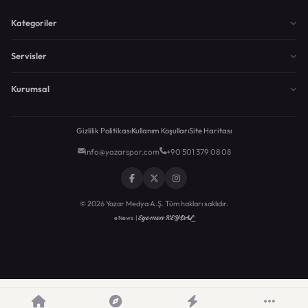
Kategoriler
Servisler
Kurumsal
Gizlilik Politikası
Kullanım Koşulları
Site Haritası
info@yazarspor.com
+90 501 379 08 08
© 2026 Yazar Medya A.Ş. Tüm hakları saklıdır.
Egemen KEYDAL
eNews |