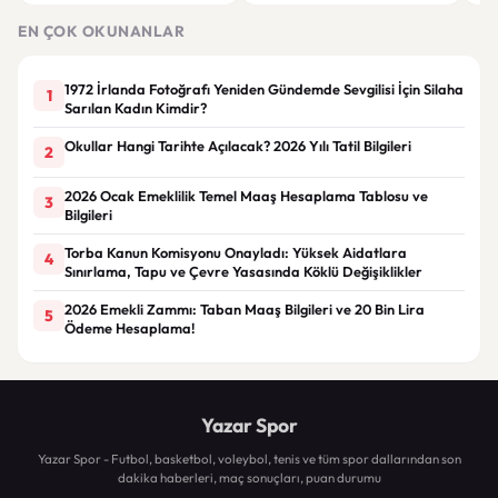
“Greenwood’un kalitesini
etti
tartışmaya gerek yok”
EN ÇOK OKUNANLAR
1972 İrlanda Fotoğrafı Yeniden Gündemde Sevgilisi İçin Silaha
1
Sarılan Kadın Kimdir?
Okullar Hangi Tarihte Açılacak? 2026 Yılı Tatil Bilgileri
2
2026 Ocak Emeklilik Temel Maaş Hesaplama Tablosu ve
3
Bilgileri
Torba Kanun Komisyonu Onayladı: Yüksek Aidatlara
4
Sınırlama, Tapu ve Çevre Yasasında Köklü Değişiklikler
2026 Emekli Zammı: Taban Maaş Bilgileri ve 20 Bin Lira
5
Ödeme Hesaplama!
Yazar Spor
Yazar Spor - Futbol, basketbol, voleybol, tenis ve tüm spor dallarından son
dakika haberleri, maç sonuçları, puan durumu