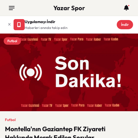
Yazar Spor
Uygulamayı İndir
İndir
Haberleri anında takip edin
Futbol
Futbol
Montella'nın Gaziantep FK Ziyareti
Hakkında Merak Edilen Sorular