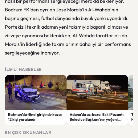
nasıl bir performans sergileyeceği merakla bekleniyor.
Bodrum FK'den ayrılan Jose Morais'in Al-Wahda'nın
başına geçmesi, futbol dünyasında büyük yankı uyandırdı.
Portekizli teknik adamın yeni takımıyla başarılı olması ve
zirveye oynaması beklenirken, Al-Wahda taraftarları da
Morais'in liderliğinde takımlarının daha iyi bir performans
sergileyeceğine inanıyor.
İLGILI HABERLER
Batman’da tünel girişinde kaza:
Adana’da acı kaza: Eski Pozantı
Tra
12 kişi yaralandı
Belediye Başkanı’nın yeğeni
Mer
yaşamını yitirdi
Mah
Tra
EN ÇOK OKUNANLAR
Zam