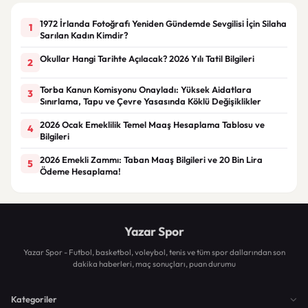
1972 İrlanda Fotoğrafı Yeniden Gündemde Sevgilisi İçin Silaha
1
Sarılan Kadın Kimdir?
Okullar Hangi Tarihte Açılacak? 2026 Yılı Tatil Bilgileri
2
Torba Kanun Komisyonu Onayladı: Yüksek Aidatlara
3
Sınırlama, Tapu ve Çevre Yasasında Köklü Değişiklikler
2026 Ocak Emeklilik Temel Maaş Hesaplama Tablosu ve
4
Bilgileri
2026 Emekli Zammı: Taban Maaş Bilgileri ve 20 Bin Lira
5
Ödeme Hesaplama!
Yazar Spor
Yazar Spor - Futbol, basketbol, voleybol, tenis ve tüm spor dallarından son
dakika haberleri, maç sonuçları, puan durumu
Kategoriler