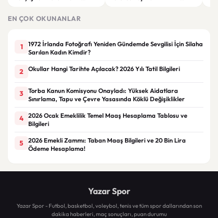
Faydaları
Makyaj Bazı Önerileri
EN ÇOK OKUNANLAR
1972 İrlanda Fotoğrafı Yeniden Gündemde Sevgilisi İçin Silaha
1
Sarılan Kadın Kimdir?
Okullar Hangi Tarihte Açılacak? 2026 Yılı Tatil Bilgileri
2
Torba Kanun Komisyonu Onayladı: Yüksek Aidatlara
3
Sınırlama, Tapu ve Çevre Yasasında Köklü Değişiklikler
2026 Ocak Emeklilik Temel Maaş Hesaplama Tablosu ve
4
Bilgileri
2026 Emekli Zammı: Taban Maaş Bilgileri ve 20 Bin Lira
5
Ödeme Hesaplama!
Yazar Spor
Yazar Spor - Futbol, basketbol, voleybol, tenis ve tüm spor dallarından son
dakika haberleri, maç sonuçları, puan durumu