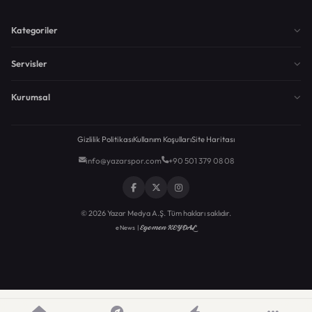
Kategoriler
Servisler
Kurumsal
Gizlilik Politikası
Kullanım Koşulları
Site Haritası
info@yazarspor.com
+90 501 379 08 08
© 2026 Yazar Medya A.Ş. Tüm hakları saklıdır.
Egemen KEYDAL
eNews |