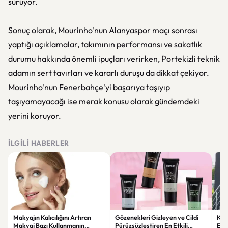
sürüyor.
Sonuç olarak, Mourinho'nun Alanyaspor maçı sonrası
yaptığı açıklamalar, takımının performansı ve sakatlık
durumu hakkında önemli ipuçları verirken, Portekizli teknik
adamın sert tavırları ve kararlı duruşu da dikkat çekiyor.
Mourinho'nun Fenerbahçe'yi başarıya taşıyıp
taşıyamayacağı ise merak konusu olarak gündemdeki
yerini koruyor.
İLGILI HABERLER
Makyajın Kalıcılığını Artıran
Gözenekleri Gizleyen ve Cildi
Koc
Makyaj Bazı Kullanmanın
Pürüzsüzleştiren En Etkili
Esk