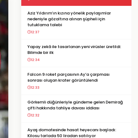
Aziz Yıldırım’ın kızına yönelik paylaşımlar
nedeniyle gözaltına alınan şüpheli için
tutuklama talebi
12:37
Yapay zekâ ile tasarlanan yeni virüsler üretildi:
Bilimde bir ilk
12:34
Falcon 9 roket parçasının Ay’a çarpması
sonrası oluşan krater görüntülendi
12:33
Görkemli düğünleriyle gündeme gelen Demirağ
çifti hakkında tahliye davası iddiası
12:32
Ayaş domatesinde hasat heyecanı başladı:
Kilosu tarlada 50 liradan satılıyor