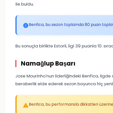
ile buldu.
Benfica, bu sezon toplamda 80 puan toplaya
Bu sonuçla birlikte Estoril, ligi 39 puanla 10. s
Namağlup Başarı
Jose Mourinho'nun liderliğindeki Benfica, ligde
beraberlik elde ederek sezon boyunca hiç yen
Benfica, bu performansla dikkatleri üzerine