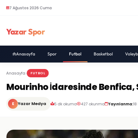
7 Ağustos 2026 Cuma
Yazar Spor
Anasayfa
Spor
Futbol
Basketbol
Voleyb
Anasayfa
FUTBOL
Mourinho İdaresinde Benfica, 
E
Yazar Medya
5 dk okuma
427 okunma
Yayınlanma:
18