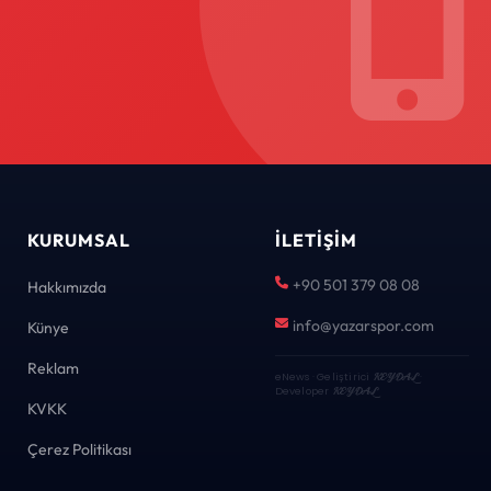
KURUMSAL
İLETIŞIM
+90 501 379 08 08
Hakkımızda
info@yazarspor.com
Künye
Reklam
eNews · Geliştirici
KEYDAL
·
Developer
KEYDAL
KVKK
Çerez Politikası