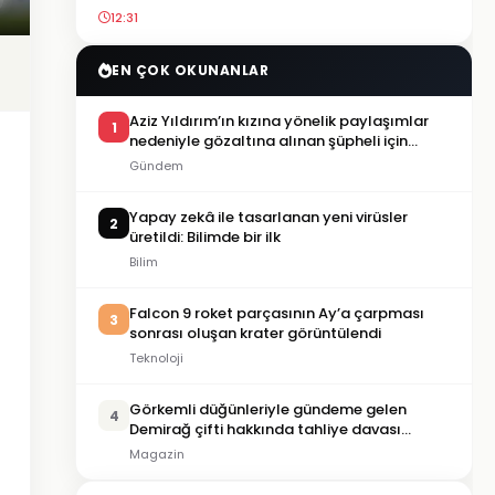
12:31
EN ÇOK OKUNANLAR
Aziz Yıldırım’ın kızına yönelik paylaşımlar
1
nedeniyle gözaltına alınan şüpheli için
tutuklama talebi
Gündem
Yapay zekâ ile tasarlanan yeni virüsler
2
üretildi: Bilimde bir ilk
Bilim
Falcon 9 roket parçasının Ay’a çarpması
3
sonrası oluşan krater görüntülendi
Teknoloji
Görkemli düğünleriyle gündeme gelen
4
Demirağ çifti hakkında tahliye davası
iddiası
Magazin