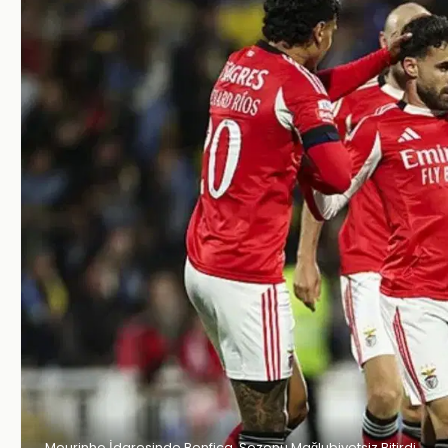
Mourinho İdaresinde Benfica, Sezonu Mağlubiyetsiz Bitirdi