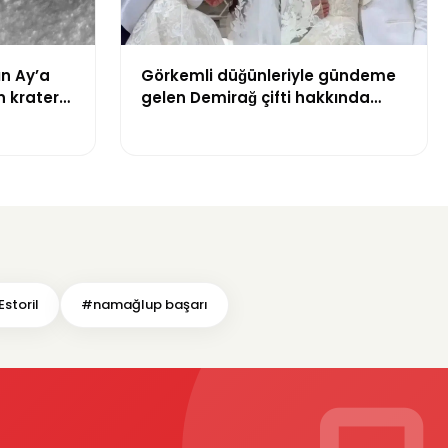
ın Ay’a
Görkemli düğünleriyle gündeme
n krater
gelen Demirağ çifti hakkında
tahliye davası iddiası
storil
#namağlup başarı