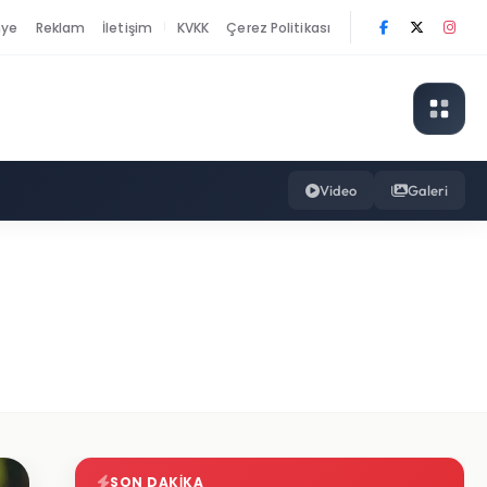
nye
Reklam
İletişim
KVKK
Çerez Politikası
|
Video
Galeri
SON DAKIKA