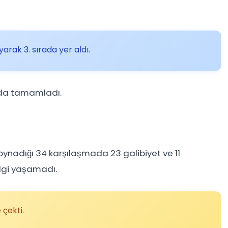
rak 3. sırada yer aldı.
ırada tamamladı.
 oynadığı 34 karşılaşmada 23 galibiyet ve 11
ilgi yaşamadı.
 çekti.