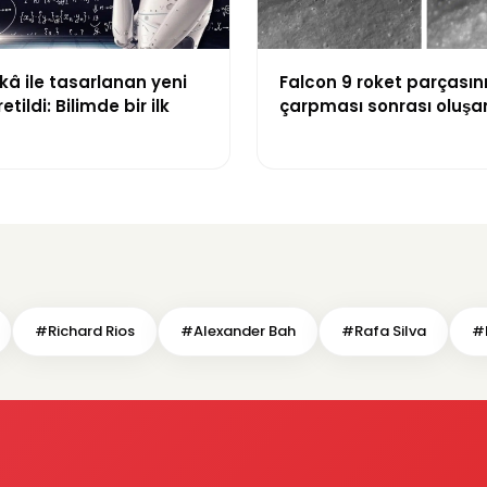
â ile tasarlanan yeni
Falcon 9 roket parçasın
etildi: Bilimde bir ilk
çarpması sonrası oluşa
görüntülendi
#Richard Rios
#Alexander Bah
#Rafa Silva
#E