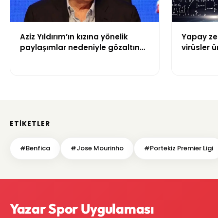
Aziz Yıldırım’ın kızına yönelik
Yapay zek
paylaşımlar nedeniyle gözaltına
virüsler ür
alınan şüpheli için tutuklama
talebi
ETIKETLER
#Benfica
#Jose Mourinho
#Portekiz Premier Ligi
Yazar Spor Uygulaması