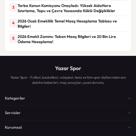
Torba Kanun Komisyonu Onayladı: Yüksek Aidatlara
3
Sınırlama, Tapu ve Çevre Yasasında Köklü Değişiklikler
2026 Ocak Emeklilik Temel Maaş Hesaplama Tablosu ve
4
Bilgileri
2026 Emekli Zammı: Taban Maaş Bilgileri ve 20 Bin Lira
5
Ödeme Hesaplama!
Yazar Spor
Yazar Spor - Futbol, basketbol, voleybol, tenis ve tüm spor dallarından son
dakika haberleri, maç sonuçları, puan durumu
Kategoriler
Servisler
Kurumsal