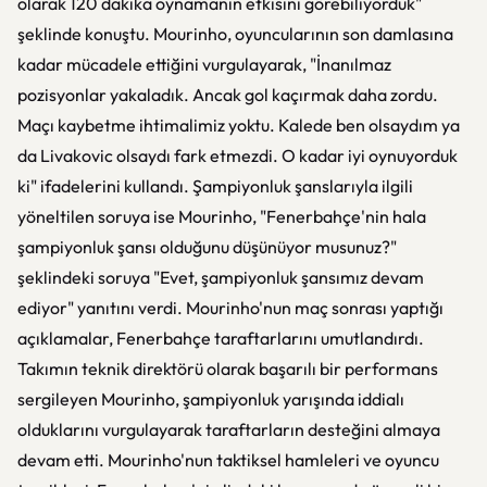
olarak 120 dakika oynamanın etkisini görebiliyorduk"
şeklinde konuştu. Mourinho, oyuncularının son damlasına
kadar mücadele ettiğini vurgulayarak, "İnanılmaz
pozisyonlar yakaladık. Ancak gol kaçırmak daha zordu.
Maçı kaybetme ihtimalimiz yoktu. Kalede ben olsaydım ya
da Livakovic olsaydı fark etmezdi. O kadar iyi oynuyorduk
ki" ifadelerini kullandı. Şampiyonluk şanslarıyla ilgili
yöneltilen soruya ise Mourinho, "Fenerbahçe'nin hala
şampiyonluk şansı olduğunu düşünüyor musunuz?"
şeklindeki soruya "Evet, şampiyonluk şansımız devam
ediyor" yanıtını verdi. Mourinho'nun maç sonrası yaptığı
açıklamalar, Fenerbahçe taraftarlarını umutlandırdı.
Takımın teknik direktörü olarak başarılı bir performans
sergileyen Mourinho, şampiyonluk yarışında iddialı
olduklarını vurgulayarak taraftarların desteğini almaya
devam etti. Mourinho'nun taktiksel hamleleri ve oyuncu