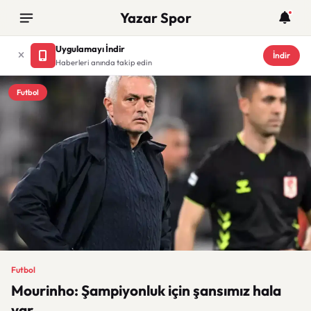
Yazar Spor
Uygulamayı İndir
İndir
Haberleri anında takip edin
Futbol
Futbol
Mourinho: Şampiyonluk için şansımız hala
var