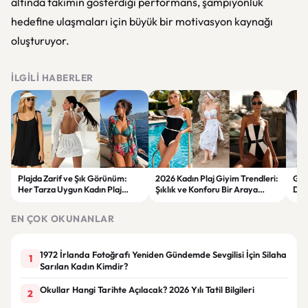
altında takımın gösterdiği performans, şampiyonluk
hedefine ulaşmaları için büyük bir motivasyon kaynağı
oluşturuyor.
İLGILI HABERLER
Plajda Zarif ve Şık Görünüm:
2026 Kadın Plaj Giyim Trendleri:
Güz
Her Tarza Uygun Kadın Plaj
Şıklık ve Konforu Bir Araya
Dön
Giyim Önerileri
Getiren Modeller
Bakı
Çöz
EN ÇOK OKUNANLAR
1972 İrlanda Fotoğrafı Yeniden Gündemde Sevgilisi İçin Silaha
1
Sarılan Kadın Kimdir?
Okullar Hangi Tarihte Açılacak? 2026 Yılı Tatil Bilgileri
2