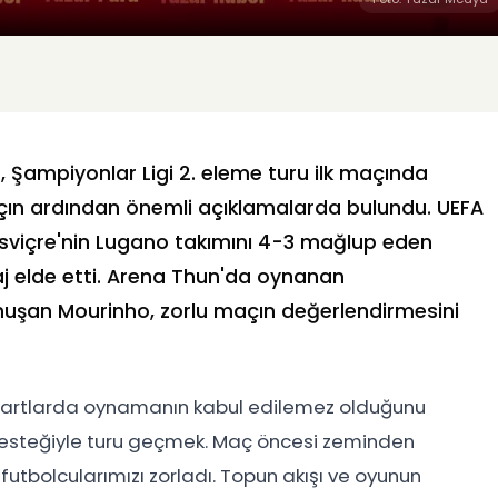
 Şampiyonlar Ligi 2. eleme turu ilk maçında
ın ardından önemli açıklamalarda bulundu. UEFA
 İsviçre'nin Lugano takımını 4-3 mağlup eden
aj elde etti. Arena Thun'da oynanan
nuşan Mourinho, zorlu maçın değerlendirmesini
bu şartlarda oynamanın kabul edilemez olduğunu
n desteğiyle turu geçmek. Maç öncesi zeminden
tbolcularımızı zorladı. Topun akışı ve oyunun