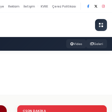
nye
Reklam
İletişim
KVKK
Çerez Politikası
|
Video
Galeri
SON DAKIKA