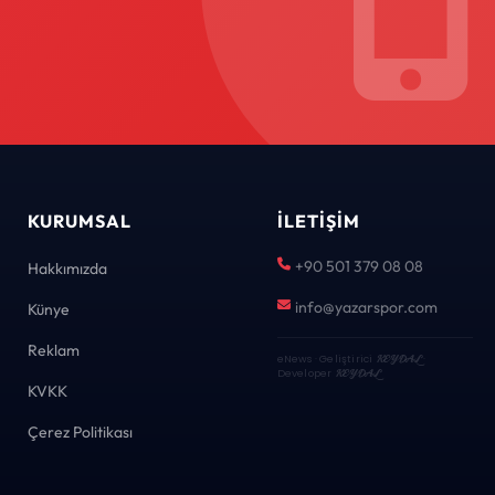
KURUMSAL
İLETIŞIM
+90 501 379 08 08
Hakkımızda
info@yazarspor.com
Künye
Reklam
eNews · Geliştirici
KEYDAL
·
Developer
KEYDAL
KVKK
Çerez Politikası