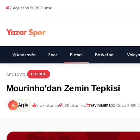
7 Ağustos 2026 Cuma
Yazar Spor
Anasayfa
Spor
Futbol
Basketbol
Voleyb
Anasayfa
FUTBOL
Mourinho'dan Zemin Tepkisi
5 dk okuma
130 okunma
13 Ocak 2026 
A
Arşiv
Yayınlanma: