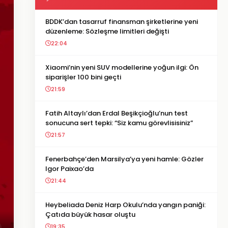
BDDK’dan tasarruf finansman şirketlerine yeni
düzenleme: Sözleşme limitleri değişti
22:04
Xiaomi’nin yeni SUV modellerine yoğun ilgi: Ön
siparişler 100 bini geçti
21:59
Fatih Altaylı’dan Erdal Beşikçioğlu’nun test
sonucuna sert tepki: “Siz kamu görevlisisiniz”
21:57
Fenerbahçe’den Marsilya’ya yeni hamle: Gözler
Igor Paixao’da
21:44
Heybeliada Deniz Harp Okulu’nda yangın paniği:
Çatıda büyük hasar oluştu
19:35