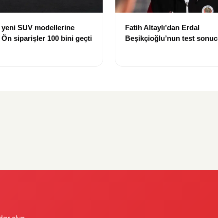
 yeni SUV modellerine
Fatih Altaylı’dan Erdal
 Ön siparişler 100 bini geçti
Beşikçioğlu’nun test sonuc
tepki: “Siz kamu görevlisis
dar olun.