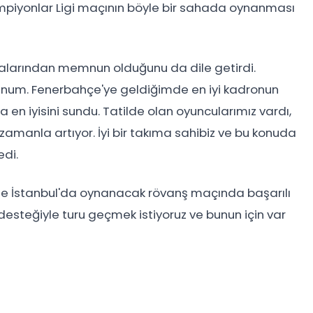
mpiyonlar Ligi maçının böyle bir sahada oynanması
şmalarından memnun olduğunu da dile getirdi.
num. Fenerbahçe'ye geldiğimde en iyi kadronun
en iyisini sundu. Tatilde olan oyuncularımız vardı,
amanla artıyor. İyi bir takıma sahibiz ve bu konuda
edi.
yle İstanbul'da oynanacak rövanş maçında başarılı
n desteğiyle turu geçmek istiyoruz ve bunun için var