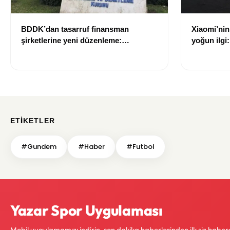
BDDK’dan tasarruf finansman
Xiaomi’nin
şirketlerine yeni düzenleme:
yoğun ilgi:
Sözleşme limitleri değişti
ETIKETLER
#Gundem
#Haber
#Futbol
Yazar Spor Uygulaması
Mobil uygulamamızı indirin, son dakika haberlerinden ilk siz haber