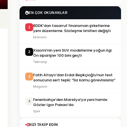
EN ÇOK OKUNANLAR
BDDK’dan tasarruf finansman şirketlerine
1
yeni düzenleme: Sözleşme limitleri değişti
Ekonomi
Xiaomi’nin yeni SUV modellerine yoğun ilgi:
2
Ön siparişler 100 bini geçti
Teknoloji
Fatih Altaylı’dan Erdal Beşikçioğlu’nun test
3
sonucuna sert tepki: “Siz kamu görevlisisiniz”
Magazin
Fenerbahçe’den Marsilya’ya yeni hamle:
4
Gözler Igor Paixao’da
Spor
BIZI TAKIP EDIN