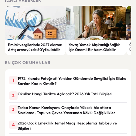
İLGILI HABERLER
Emlak vergilerinde 2027 alarmı:
Yavaş Yemek Alışkanlığı Sağlık
Öğre
Artış oranı yüzde 50’yi bulabilir
İçin Önemli Bir Adım Olabilir
Üniv
baş
EN ÇOK OKUNANLAR
1972 İrlanda Fotoğrafı Yeniden Gündemde Sevgilisi İçin Silaha
1
Sarılan Kadın Kimdir?
Okullar Hangi Tarihte Açılacak? 2026 Yılı Tatil Bilgileri
2
Torba Kanun Komisyonu Onayladı: Yüksek Aidatlara
3
Sınırlama, Tapu ve Çevre Yasasında Köklü Değişiklikler
2026 Ocak Emeklilik Temel Maaş Hesaplama Tablosu ve
4
Bilgileri