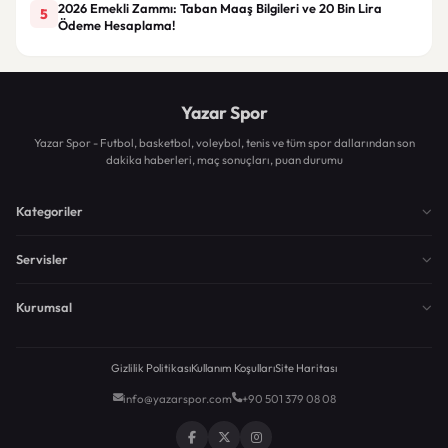
2026 Emekli Zammı: Taban Maaş Bilgileri ve 20 Bin Lira
5
Ödeme Hesaplama!
Yazar Spor
Yazar Spor - Futbol, basketbol, voleybol, tenis ve tüm spor dallarından son
dakika haberleri, maç sonuçları, puan durumu
Kategoriler
Servisler
Kurumsal
Gizlilik Politikası
Kullanım Koşulları
Site Haritası
info@yazarspor.com
+90 501 379 08 08