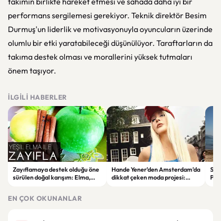
takımın birlikte hareket etmesi ve sahada daha iyi bir
performans sergilemesi gerekiyor. Teknik direktör Besim
Durmuş'un liderlik ve motivasyonuyla oyuncuların üzerinde
olumlu bir etki yaratabileceği düşünülüyor. Taraftarların da
takıma destek olması ve morallerini yüksek tutmaları
önem taşıyor.
İLGILI HABERLER
Zayıflamaya destek olduğu öne
Hande Yener’den Amsterdam’da
Sağl
sürülen doğal karışım: Elma,
dikkat çeken moda projesi:
Psi
limon ve tarçınlı iksir tarifi
STAR Gene kapılarını açtı
Alın
EN ÇOK OKUNANLAR