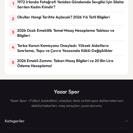
1972 İrlanda Fotoğrafı Yeniden Gündemde Sevgilisi İçin Silaha
1
Sarılan Kadın Kimdir?
Okullar Hangi Tarihte Açılacak? 2026 Yılı Tatil Bilgileri
2
2026 Ocak Emeklilik Temel Maaş Hesaplama Tablosu ve
3
Bilgileri
Torba Kanun Komisyonu Onayladı: Yüksek Aidatlara
4
Sınırlama, Tapu ve Çevre Yasasında Köklü Değişiklikler
2026 Emekli Zammı: Taban Maaş Bilgileri ve 20 Bin Lira
5
Ödeme Hesaplama!
Yazar Spor
Yazar Spor - Futbol, basketbol, voleybol, tenis ve tüm spor dallarından son
dakika haberleri, maç sonuçları, puan durumu
Kategoriler