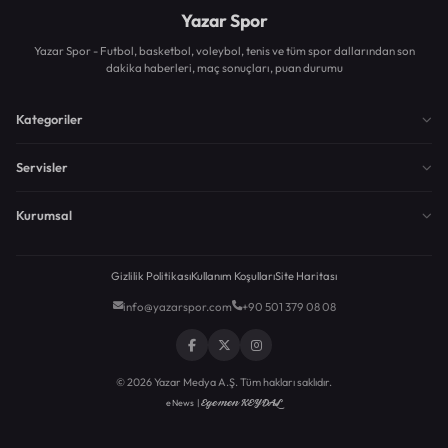
Yazar Spor
Yazar Spor - Futbol, basketbol, voleybol, tenis ve tüm spor dallarından son
dakika haberleri, maç sonuçları, puan durumu
Kategoriler
Servisler
Kurumsal
Gizlilik Politikası
Kullanım Koşulları
Site Haritası
info@yazarspor.com
+90 501 379 08 08
© 2026 Yazar Medya A.Ş. Tüm hakları saklıdır.
Egemen KEYDAL
eNews |