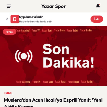
Yazar Spor
Uygulamayı İndir
İndir
Haberleri anında takip edin
Futbol
Futbol
Muslera'dan Acun Ilıcalı'ya Esprili Yanıt: 'Yeni
Aktör Kıvanç