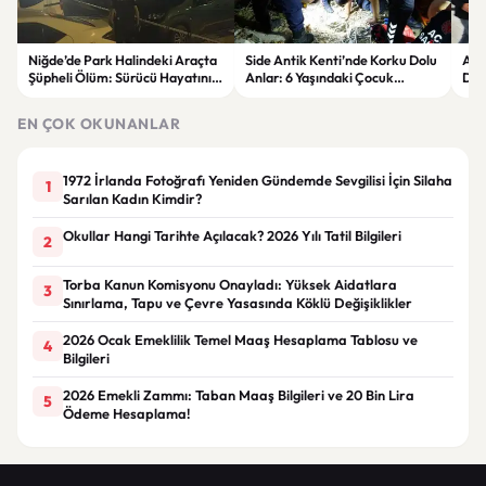
Niğde’de Park Halindeki Araçta
Side Antik Kenti’nde Korku Dolu
Avr
Şüpheli Ölüm: Sürücü Hayatını
Anlar: 6 Yaşındaki Çocuk
Dik
Kaybetti
Kuyudan Kurtarıldı
Yen
EN ÇOK OKUNANLAR
1972 İrlanda Fotoğrafı Yeniden Gündemde Sevgilisi İçin Silaha
1
Sarılan Kadın Kimdir?
Okullar Hangi Tarihte Açılacak? 2026 Yılı Tatil Bilgileri
2
Torba Kanun Komisyonu Onayladı: Yüksek Aidatlara
3
Sınırlama, Tapu ve Çevre Yasasında Köklü Değişiklikler
2026 Ocak Emeklilik Temel Maaş Hesaplama Tablosu ve
4
Bilgileri
2026 Emekli Zammı: Taban Maaş Bilgileri ve 20 Bin Lira
5
Ödeme Hesaplama!