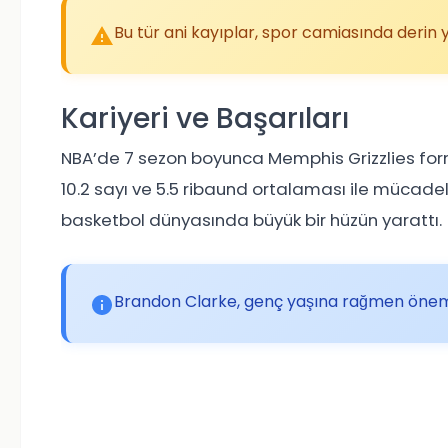
Bu tür ani kayıplar, spor camiasında derin
Kariyeri ve Başarıları
NBA’de 7 sezon boyunca Memphis Grizzlies for
10.2 sayı ve 5.5 ribaund ortalaması ile mücadel
basketbol dünyasında büyük bir hüzün yarattı.
Brandon Clarke, genç yaşına rağmen önemli