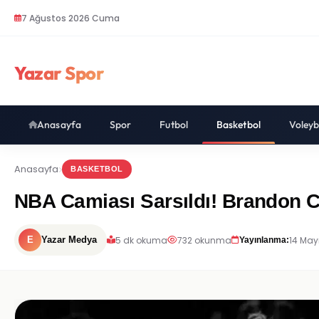
7 Ağustos 2026 Cuma
Yazar Spor
Anasayfa
Spor
Futbol
Basketbol
Voleyb
Anasayfa
BASKETBOL
NBA Camiası Sarsıldı! Brandon Cl
5 dk okuma
732 okunma
14 May
E
Yazar Medya
Yayınlanma: