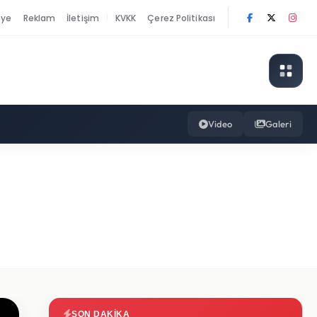
nye
Reklam
İletişim
KVKK
Çerez Politikası
|
Video
Galeri
SON DAKIKA