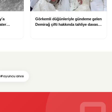
y’a
Görkemli düğünleriyle gündeme gelen
ater
Demirağ çifti hakkında tahliye davası
iddiası
#oyuncu anısı