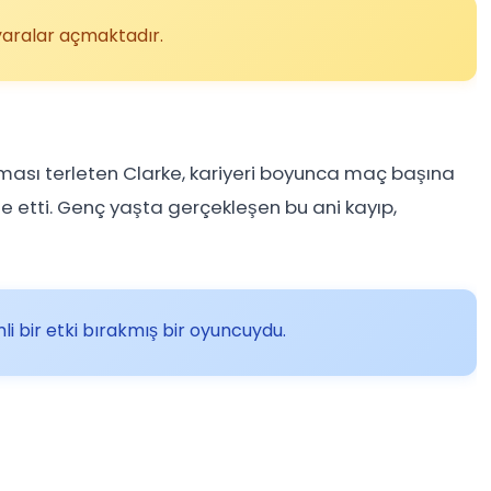
 yaralar açmaktadır.
ması terleten Clarke, kariyeri boyunca maç başına
e etti. Genç yaşta gerçekleşen bu ani kayıp,
 bir etki bırakmış bir oyuncuydu.