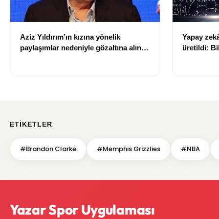
Aziz Yıldırım’ın kızına yönelik
Yapay zekâ 
paylaşımlar nedeniyle gözaltına alınan
üretildi: Bi
şüpheli için tutuklama talebi
ETIKETLER
#Brandon Clarke
#Memphis Grizzlies
#NBA
Yazar Spor Uygulaması