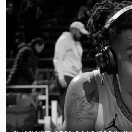
NBA Camiası Sarsıldı! Brandon Clarke 29 Yaşında Hayatını Kayb