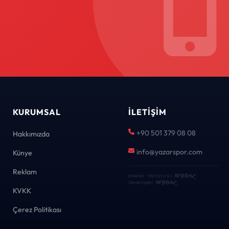
KURUMSAL
İLETIŞIM
+90 501 379 08 08
Hakkımızda
info@yazarspor.com
Künye
Reklam
eNews · Geliştirici
KEYDAL
·
Developer
KEYDAL
KVKK
Çerez Politikası