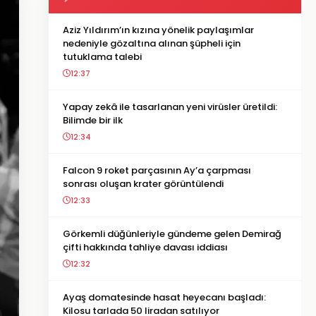
Aziz Yıldırım’ın kızına yönelik paylaşımlar
nedeniyle gözaltına alınan şüpheli için
tutuklama talebi
12:37
Yapay zekâ ile tasarlanan yeni virüsler üretildi:
Bilimde bir ilk
12:34
Falcon 9 roket parçasının Ay’a çarpması
sonrası oluşan krater görüntülendi
12:33
Görkemli düğünleriyle gündeme gelen Demirağ
çifti hakkında tahliye davası iddiası
12:32
Ayaş domatesinde hasat heyecanı başladı:
Kilosu tarlada 50 liradan satılıyor