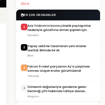
12:31
EN ÇOK OKUNANLAR
Aziz Yıldırım’ın kızına yönelik paylaşımlar
1
nedeniyle gözaltına alınan şüpheli için
tutuklama talebi
Gündem
Yapay zekâ ile tasarlanan yeni virüsler
2
üretildi: Bilimde bir ilk
Bilim
Falcon 9 roket parçasının Ay’a çarpması
3
sonrası oluşan krater görüntülendi
Teknoloji
Görkemli düğünleriyle gündeme gelen
4
Demirağ çifti hakkında tahliye davası
iddiası
Magazin