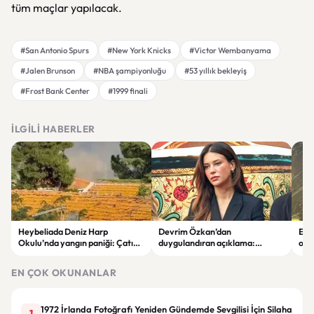
tüm maçlar yapılacak.
#San Antonio Spurs
#New York Knicks
#Victor Wembanyama
#Jalen Brunson
#NBA şampiyonluğu
#53 yıllık bekleyiş
#Frost Bank Center
#1999 finali
İLGILI HABERLER
Heybeliada Deniz Harp
Devrim Özkan’dan
Edi
Okulu’nda yangın paniği: Çatıda
duygulandıran açıklama:
ope
büyük hasar oluştu
“Babaannemi kaybettim”
tut
EN ÇOK OKUNANLAR
1972 İrlanda Fotoğrafı Yeniden Gündemde Sevgilisi İçin Silaha
1