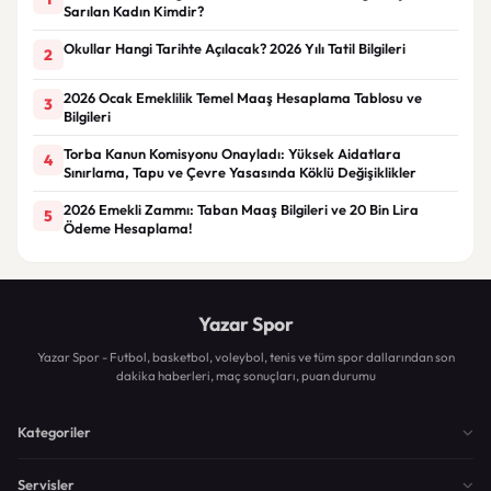
Sarılan Kadın Kimdir?
Okullar Hangi Tarihte Açılacak? 2026 Yılı Tatil Bilgileri
2
2026 Ocak Emeklilik Temel Maaş Hesaplama Tablosu ve
3
Bilgileri
Torba Kanun Komisyonu Onayladı: Yüksek Aidatlara
4
Sınırlama, Tapu ve Çevre Yasasında Köklü Değişiklikler
2026 Emekli Zammı: Taban Maaş Bilgileri ve 20 Bin Lira
5
Ödeme Hesaplama!
Yazar Spor
Yazar Spor - Futbol, basketbol, voleybol, tenis ve tüm spor dallarından son
dakika haberleri, maç sonuçları, puan durumu
Kategoriler
Servisler