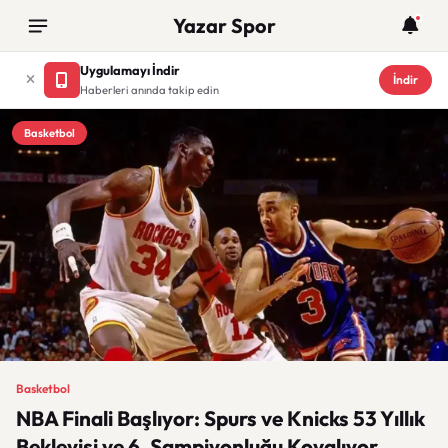
Yazar Spor
Uygulamayı İndir
İndir
Haberleri anında takip edin
Basketbol
Basketbol
NBA Finali Başlıyor: Spurs ve Knicks 53 Yıllık
Bekleyişi ve 6. Şampiyonluğu Kovalıyor