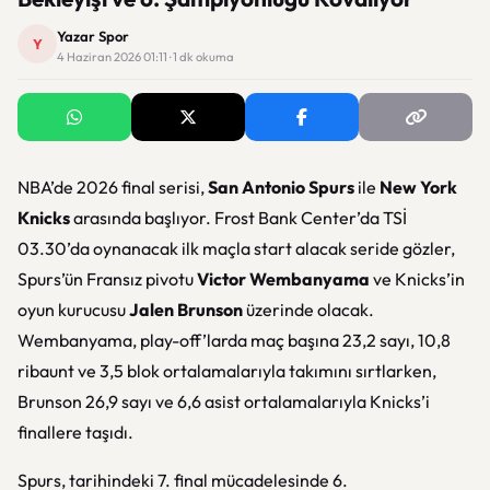
Yazar Spor
Y
4 Haziran 2026 01:11 · 1 dk okuma
NBA’de 2026 final serisi,
San Antonio Spurs
ile
New York
Knicks
arasında başlıyor. Frost Bank Center’da TSİ
03.30’da oynanacak ilk maçla start alacak seride gözler,
Spurs’ün Fransız pivotu
Victor Wembanyama
ve Knicks’in
oyun kurucusu
Jalen Brunson
üzerinde olacak.
Wembanyama, play-off’larda maç başına 23,2 sayı, 10,8
ribaunt ve 3,5 blok ortalamalarıyla takımını sırtlarken,
Brunson 26,9 sayı ve 6,6 asist ortalamalarıyla Knicks’i
finallere taşıdı.
Spurs, tarihindeki 7. final mücadelesinde 6.