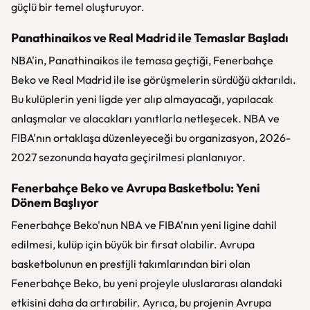
güçlü bir temel oluşturuyor.
Panathinaikos ve Real Madrid ile Temaslar Başladı
NBA'in, Panathinaikos ile temasa geçtiği, Fenerbahçe
Beko ve Real Madrid ile ise görüşmelerin sürdüğü aktarıldı.
Bu kulüplerin yeni ligde yer alıp almayacağı, yapılacak
anlaşmalar ve alacakları yanıtlarla netleşecek. NBA ve
FIBA'nın ortaklaşa düzenleyeceği bu organizasyon, 2026-
2027 sezonunda hayata geçirilmesi planlanıyor.
Fenerbahçe Beko ve Avrupa Basketbolu: Yeni
Dönem Başlıyor
Fenerbahçe Beko'nun NBA ve FIBA'nın yeni ligine dahil
edilmesi, kulüp için büyük bir fırsat olabilir. Avrupa
basketbolunun en prestijli takımlarından biri olan
Fenerbahçe Beko, bu yeni projeyle uluslararası alandaki
etkisini daha da artırabilir. Ayrıca, bu projenin Avrupa