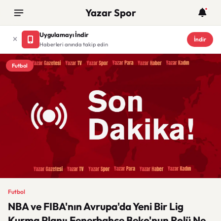
Yazar Spor
Uygulamayı İndir
İndir
Haberleri anında takip edin
Futbol
Futbol
NBA ve FIBA'nın Avrupa'da Yeni Bir Lig
Kurma Planı: Fenerbahçe Beko'nun Rolü Ne