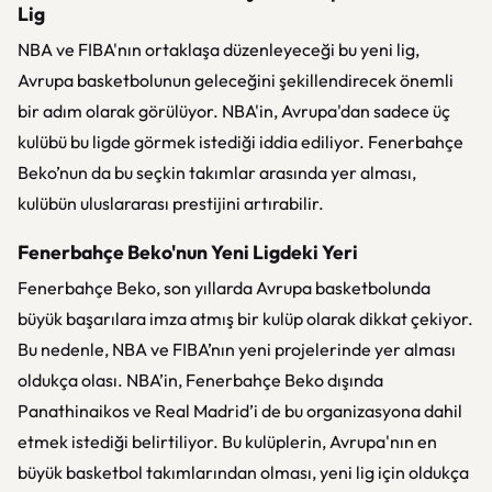
Lig
NBA ve FIBA'nın ortaklaşa düzenleyeceği bu yeni lig,
Avrupa basketbolunun geleceğini şekillendirecek önemli
bir adım olarak görülüyor. NBA'in, Avrupa'dan sadece üç
kulübü bu ligde görmek istediği iddia ediliyor. Fenerbahçe
Beko’nun da bu seçkin takımlar arasında yer alması,
kulübün uluslararası prestijini artırabilir.
Fenerbahçe Beko'nun Yeni Ligdeki Yeri
Fenerbahçe Beko, son yıllarda Avrupa basketbolunda
büyük başarılara imza atmış bir kulüp olarak dikkat çekiyor.
Bu nedenle, NBA ve FIBA’nın yeni projelerinde yer alması
oldukça olası. NBA’in, Fenerbahçe Beko dışında
Panathinaikos ve Real Madrid’i de bu organizasyona dahil
etmek istediği belirtiliyor. Bu kulüplerin, Avrupa'nın en
büyük basketbol takımlarından olması, yeni lig için oldukça