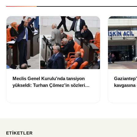
Meclis Genel Kurulu'nda tansiyon
Gaziantep’
yükseldi: Turhan Çömez'in sözleri
kavgasına 
sonrası tartışma çıktı
kaybetti, 5
ETIKETLER