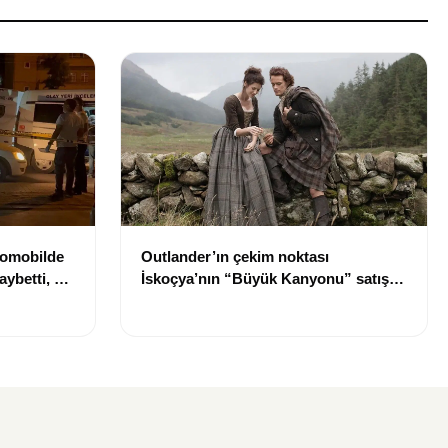
tomobilde
Outlander’ın çekim noktası
aybetti, bir
İskoçya’nın “Büyük Kanyonu” satışa
çıkarıldı