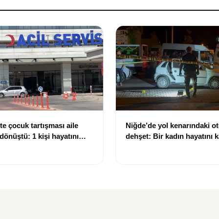
te çocuk tartışması aile
Niğde’de yol kenarındaki o
dönüştü: 1 kişi hayatını
dehşet: Bir kadın hayatını k
 kişi yaralandı
kişi ağır yaralandı