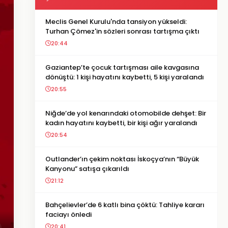
Meclis Genel Kurulu'nda tansiyon yükseldi:
Turhan Çömez'in sözleri sonrası tartışma çıktı
20:44
Gaziantep’te çocuk tartışması aile kavgasına
dönüştü: 1 kişi hayatını kaybetti, 5 kişi yaralandı
20:55
Niğde’de yol kenarındaki otomobilde dehşet: Bir
kadın hayatını kaybetti, bir kişi ağır yaralandı
20:54
Outlander’ın çekim noktası İskoçya’nın “Büyük
Kanyonu” satışa çıkarıldı
21:12
Bahçelievler’de 6 katlı bina çöktü: Tahliye kararı
faciayı önledi
20:41