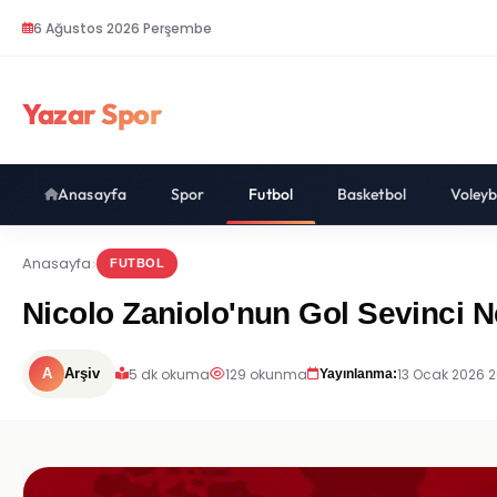
6 Ağustos 2026 Perşembe
Yazar Spor
Anasayfa
Spor
Futbol
Basketbol
Voleyb
Anasayfa
FUTBOL
Nicolo Zaniolo'nun Gol Sevinci 
5 dk okuma
129 okunma
13 Ocak 2026 2
A
Arşiv
Yayınlanma: