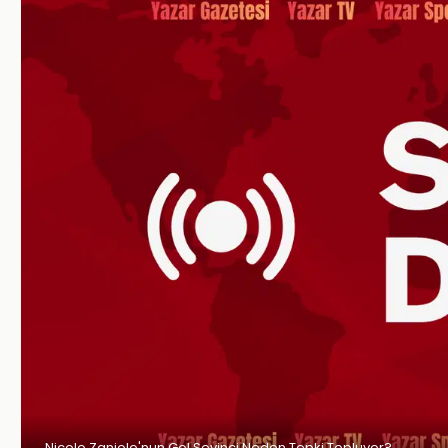
Nicolo Zaniolo'nun Gol Sevinci Neden Tepki Topluyor?