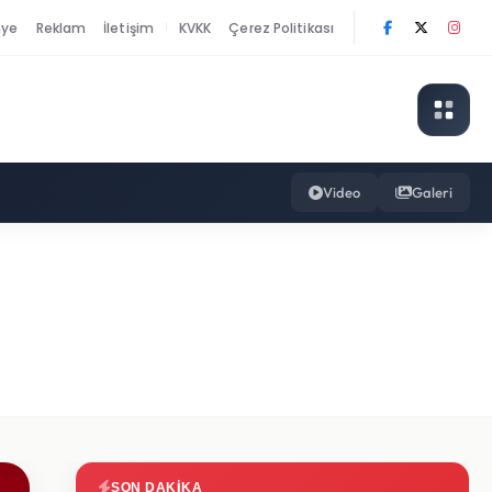
nye
Reklam
İletişim
KVKK
Çerez Politikası
|
Video
Galeri
SON DAKIKA