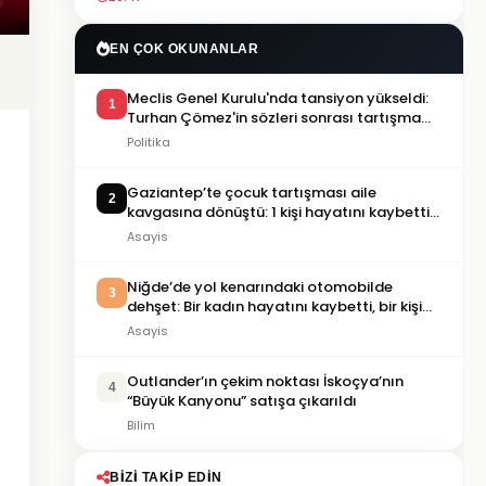
EN ÇOK OKUNANLAR
Meclis Genel Kurulu'nda tansiyon yükseldi:
1
Turhan Çömez'in sözleri sonrası tartışma
çıktı
Politika
Gaziantep’te çocuk tartışması aile
2
kavgasına dönüştü: 1 kişi hayatını kaybetti,
5 kişi yaralandı
Asayis
Niğde’de yol kenarındaki otomobilde
3
dehşet: Bir kadın hayatını kaybetti, bir kişi
ağır yaralandı
Asayis
Outlander’ın çekim noktası İskoçya’nın
4
“Büyük Kanyonu” satışa çıkarıldı
Bilim
BIZI TAKIP EDIN