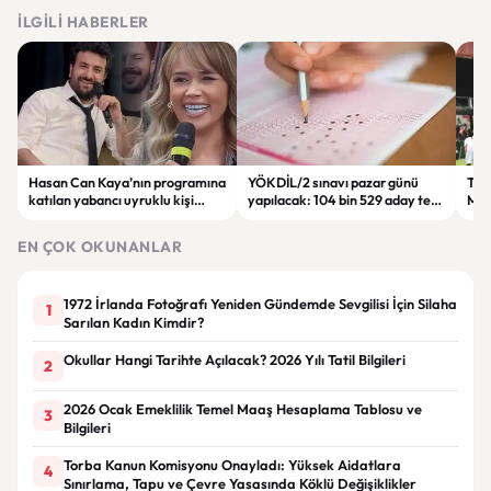
İLGILI HABERLER
Hasan Can Kaya’nın programına
YÖKDİL/2 sınavı pazar günü
Tren
katılan yabancı uyruklu kişi
yapılacak: 104 bin 529 aday ter
Man
çalışma izni olmadığı
dökecek
Bol
gerekçesiyle gözaltına alındı
EN ÇOK OKUNANLAR
1972 İrlanda Fotoğrafı Yeniden Gündemde Sevgilisi İçin Silaha
1
Sarılan Kadın Kimdir?
Okullar Hangi Tarihte Açılacak? 2026 Yılı Tatil Bilgileri
2
2026 Ocak Emeklilik Temel Maaş Hesaplama Tablosu ve
3
Bilgileri
Torba Kanun Komisyonu Onayladı: Yüksek Aidatlara
4
Sınırlama, Tapu ve Çevre Yasasında Köklü Değişiklikler