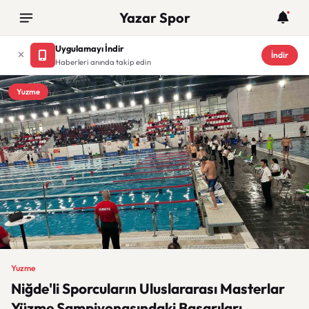
Yazar Spor
Uygulamayı İndir
İndir
Haberleri anında takip edin
Yuzme
Yuzme
Niğde'li Sporcuların Uluslararası Masterlar
Yüzme Şampiyonasındaki Başarıları