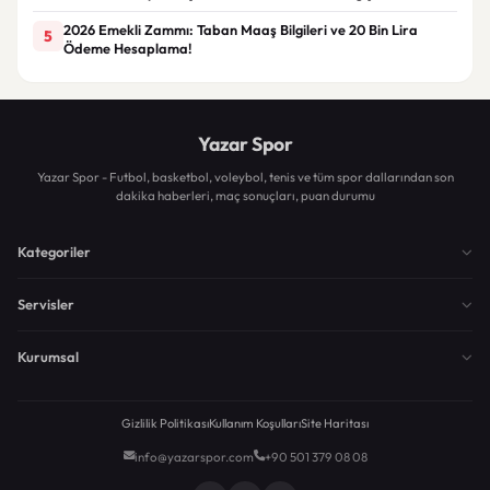
2026 Emekli Zammı: Taban Maaş Bilgileri ve 20 Bin Lira
5
Ödeme Hesaplama!
Yazar Spor
Yazar Spor - Futbol, basketbol, voleybol, tenis ve tüm spor dallarından son
dakika haberleri, maç sonuçları, puan durumu
Kategoriler
Servisler
Kurumsal
Gizlilik Politikası
Kullanım Koşulları
Site Haritası
info@yazarspor.com
+90 501 379 08 08