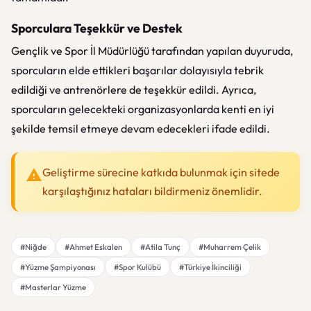
Sporculara Teşekkür ve Destek
Gençlik ve Spor İl Müdürlüğü tarafından yapılan duyuruda,
sporcuların elde ettikleri başarılar dolayısıyla tebrik
edildiği ve antrenörlere de teşekkür edildi. Ayrıca,
sporcuların gelecekteki organizasyonlarda kenti en iyi
şekilde temsil etmeye devam edecekleri ifade edildi.
Geliştirme sürecine katkıda bulunmak için sitede
karşılaştığınız hataları bildirmeniz önemlidir.
#Niğde
#Ahmet Eskalen
#Atila Tunç
#Muharrem Çelik
#Yüzme Şampiyonası
#Spor Kulübü
#Türkiye İkinciliği
#Masterlar Yüzme