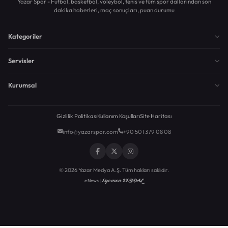
Yazar Spor - Futbol, basketbol, voleybol, tenis ve tüm spor dallarından son
dakika haberleri, maç sonuçları, puan durumu
Kategoriler
Servisler
Kurumsal
Gizlilik Politikası
Kullanım Koşulları
Site Haritası
info@yazarspor.com
+90 501 379 08 08
© 2026 Yazar Medya A.Ş. Tüm hakları saklıdır.
Egemen KEYDAL
eNews |