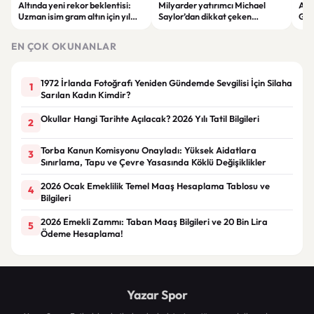
Altında yeni rekor beklentisi:
Milyarder yatırımcı Michael
Ars
Uzman isim gram altın için yıl
Saylor’dan dikkat çeken
Guim
sonu tahminini açıkladı
açıklama: “Ev almak yerine kıt
varlıklara yönelin”
EN ÇOK OKUNANLAR
1972 İrlanda Fotoğrafı Yeniden Gündemde Sevgilisi İçin Silaha
1
Sarılan Kadın Kimdir?
Okullar Hangi Tarihte Açılacak? 2026 Yılı Tatil Bilgileri
2
Torba Kanun Komisyonu Onayladı: Yüksek Aidatlara
3
Sınırlama, Tapu ve Çevre Yasasında Köklü Değişiklikler
2026 Ocak Emeklilik Temel Maaş Hesaplama Tablosu ve
4
Bilgileri
2026 Emekli Zammı: Taban Maaş Bilgileri ve 20 Bin Lira
5
Ödeme Hesaplama!
Yazar Spor