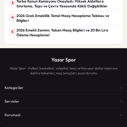
Torba Kanun Komisyonu Onayladı: Yüksek Aidatlara
3
Sınırlama, Tapu ve Çevre Yasasında Köklü Değişiklikler
2026 Ocak Emeklilik Temel Maaş Hesaplama Tablosu ve
4
Bilgileri
2026 Emekli Zammı: Taban Maaş Bilgileri ve 20 Bin Lira
5
Ödeme Hesaplama!
Yazar Spor
Yazar Spor - Futbol, basketbol, voleybol, tenis ve tüm spor dallarından son
dakika haberleri, maç sonuçları, puan durumu
Kategoriler
Servisler
Kurumsal