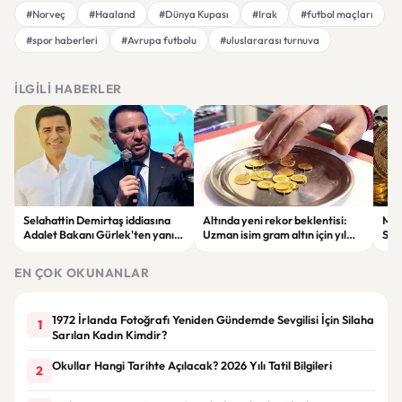
#Norveç
#Haaland
#Dünya Kupası
#Irak
#futbol maçları
#spor haberleri
#Avrupa futbolu
#uluslararası turnuva
İLGILI HABERLER
Selahattin Demirtaş iddiasına
Altında yeni rekor beklentisi:
Mil
Adalet Bakanı Gürlek'ten yanıt:
Uzman isim gram altın için yıl
Say
"Böyle bir açıklama yapmadım"
sonu tahminini açıkladı
açı
varl
EN ÇOK OKUNANLAR
1972 İrlanda Fotoğrafı Yeniden Gündemde Sevgilisi İçin Silaha
1
Sarılan Kadın Kimdir?
Okullar Hangi Tarihte Açılacak? 2026 Yılı Tatil Bilgileri
2