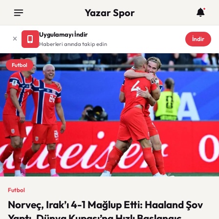
Yazar Spor
Uygulamayı İndir
İndir
Haberleri anında takip edin
Futbol
Futbol
Norveç, Irak’ı 4-1 Mağlup Etti: Haaland Şov
Yaptı, Dünya Kupası’na Hızlı Başlangıç