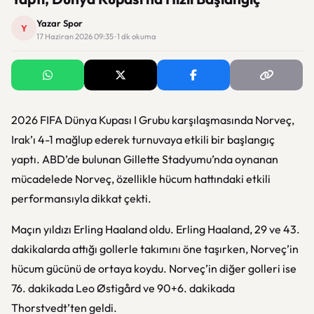
Yazar Spor
Y
17 Haziran 2026 09:35 · 1 dk okuma
2026 FIFA Dünya Kupası I Grubu karşılaşmasında Norveç,
Irak’ı 4-1 mağlup ederek turnuvaya etkili bir başlangıç
yaptı. ABD’de bulunan Gillette Stadyumu’nda oynanan
mücadelede Norveç, özellikle hücum hattındaki etkili
performansıyla dikkat çekti.
Maçın yıldızı Erling Haaland oldu.
Erling Haaland
, 29 ve 43.
dakikalarda attığı gollerle takımını öne taşırken, Norveç’in
hücum gücünü de ortaya koydu. Norveç’in diğer golleri ise
76. dakikada Leo Østigård ve 90+6. dakikada
Thorstvedt’ten geldi.