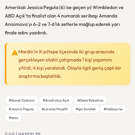
Amerikalı Jessica Pegula (6) ise geçen yıl Wimbledon ve
ABD Açık'ta finalist olan 4 numaralı seribaşı Amanda
Anisimova'yı 6-2 ve 7-6'lık setlerle mağlup ederek yarı
finale adını yazdırdı.
Mardin'in Kızıltepe ilçesinde iki grup arasında
gerçekleşen silahlı çatışmada 1 kişi yaşamını
yitirdi, 4 kişi yaralandı. Olayla ilgili geniş çaplı bir
araştırma başlatıldı.
#Novak Djokovic
#Avustralya Açık
#Elena Rybakina
#Jessica Pegula
#Lorenzo Musetti
#Iga Swiatek
#Melbourne
#tenis
İLGILI HABERLER