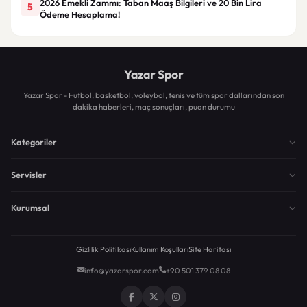
2026 Emekli Zammı: Taban Maaş Bilgileri ve 20 Bin Lira
5
Ödeme Hesaplama!
Yazar Spor
Yazar Spor - Futbol, basketbol, voleybol, tenis ve tüm spor dallarından son
dakika haberleri, maç sonuçları, puan durumu
Kategoriler
Servisler
Kurumsal
Gizlilik Politikası
Kullanım Koşulları
Site Haritası
info@yazarspor.com
+90 501 379 08 08