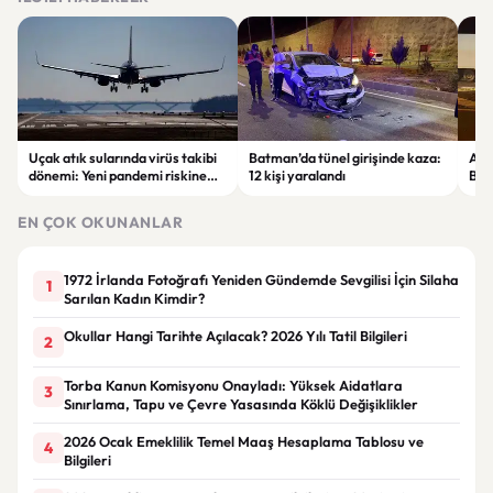
Uçak atık sularında virüs takibi
Batman’da tünel girişinde kaza:
Ada
dönemi: Yeni pandemi riskine
12 kişi yaralandı
Bel
karşı erken uyarı sistemi
yaşa
geliştiriliyor
EN ÇOK OKUNANLAR
1972 İrlanda Fotoğrafı Yeniden Gündemde Sevgilisi İçin Silaha
1
Sarılan Kadın Kimdir?
Okullar Hangi Tarihte Açılacak? 2026 Yılı Tatil Bilgileri
2
Torba Kanun Komisyonu Onayladı: Yüksek Aidatlara
3
Sınırlama, Tapu ve Çevre Yasasında Köklü Değişiklikler
2026 Ocak Emeklilik Temel Maaş Hesaplama Tablosu ve
4
Bilgileri