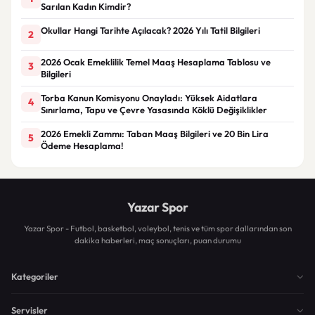
Sarılan Kadın Kimdir?
Okullar Hangi Tarihte Açılacak? 2026 Yılı Tatil Bilgileri
2
2026 Ocak Emeklilik Temel Maaş Hesaplama Tablosu ve
3
Bilgileri
Torba Kanun Komisyonu Onayladı: Yüksek Aidatlara
4
Sınırlama, Tapu ve Çevre Yasasında Köklü Değişiklikler
2026 Emekli Zammı: Taban Maaş Bilgileri ve 20 Bin Lira
5
Ödeme Hesaplama!
Yazar Spor
Yazar Spor - Futbol, basketbol, voleybol, tenis ve tüm spor dallarından son
dakika haberleri, maç sonuçları, puan durumu
Kategoriler
Servisler