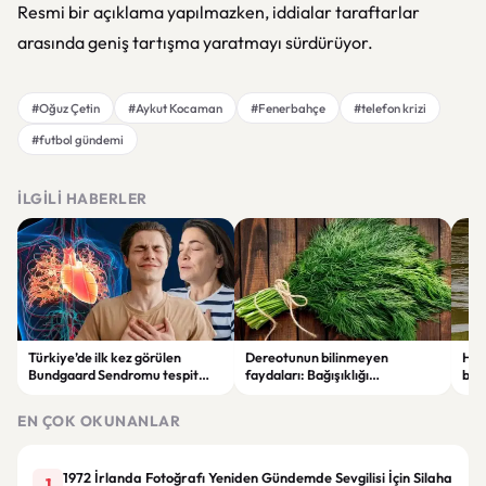
Resmi bir açıklama yapılmazken, iddialar taraftarlar
arasında geniş tartışma yaratmayı sürdürüyor.
#Oğuz Çetin
#Aykut Kocaman
#Fenerbahçe
#telefon krizi
#futbol gündemi
İLGILI HABERLER
Türkiye’de ilk kez görülen
Dereotunun bilinmeyen
Hind
Bundgaard Sendromu tespit
faydaları: Bağışıklığı
büy
edildi: Nadir kalp hastalığı
destekliyor, sağlığa katkı
gündemde
sağlıyor
EN ÇOK OKUNANLAR
1972 İrlanda Fotoğrafı Yeniden Gündemde Sevgilisi İçin Silaha
1