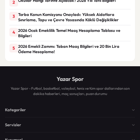
Okullar Hangi Tarihte Açılacak? 2026 Yılı Tatil Bilgileri
2
Torba Kanun Komisyonu Onayladı: Yüksek Aidatlara
3
Sınırlama, Tapu ve Çevre Yasasında Köklü Değişiklikler
2026 Ocak Emeklilik Temel Maaş Hesaplama Tablosu ve
4
Bilgileri
2026 Emekli Zammı: Taban Maaş Bilgileri ve 20 Bin Lira
5
Ödeme Hesaplama!
Yazar Spor
Yazar Spor - Futbol, basketbol, voleybol, tenis ve tüm spor dallarından son
dakika haberleri, maç sonuçları, puan durumu
Kategoriler
Servisler
Kurumsal