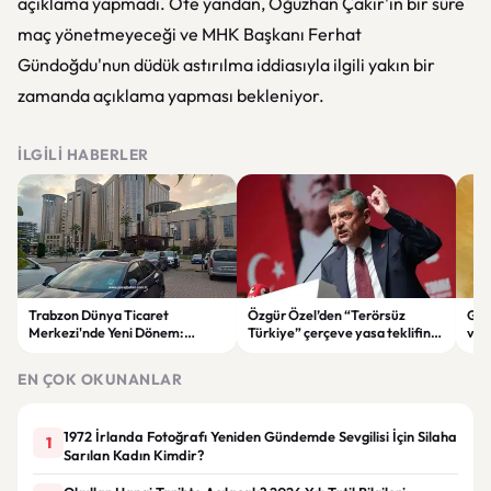
açıklama yapmadı. Öte yandan, Oğuzhan Çakır'ın bir süre
maç yönetmeyeceği ve MHK Başkanı Ferhat
Gündoğdu'nun düdük astırılma iddiasıyla ilgili yakın bir
zamanda açıklama yapması bekleniyor.
İLGILI HABERLER
Trabzon Dünya Ticaret
Özgür Özel’den “Terörsüz
Göz
Merkezi'nde Yeni Dönem:
Türkiye” çerçeve yasa teklifine
ve 
Mahkeme Süreci Bitti,
tepki: “Meselenin ruhuna
men
Trabzon'un Dev Projesi Ne
aykırı”
EN ÇOK OKUNANLAR
Zaman Tamamlanacak?
1972 İrlanda Fotoğrafı Yeniden Gündemde Sevgilisi İçin Silaha
1
Sarılan Kadın Kimdir?