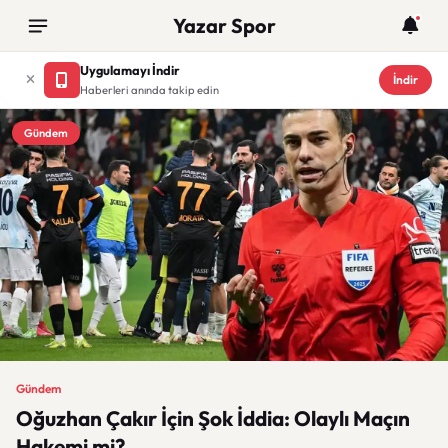
Yazar Spor
Uygulamayı İndir
İndir
Haberleri anında takip edin
Gündem
Gündem
Oğuzhan Çakır İçin Şok İddia: Olaylı Maçın
Hakemi mi?