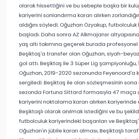
olarak hissettiğini ve bu sebeple başka bir ku
kariyerini sonlandırma kararı alırken zorlandığ
aldığını söyledi. Oğuzhan Özyakup, futbolculuk 
başladı. Daha sonra AZ Alkmajansr altyapısına 
yaş altı takımına geçerek burada profesyonel
Beşiktaş'a transfer olan Oğuzhan, siyah-beya
gol attı. Beşiktaş ile 3 Süper Lig şampiyonluğu,
Oğuzhan, 2019-2020 sezonunda Feyenoord'a kir
sergiledi. Beşiktaş ile olan sözleşmesinin son
sezonda Fortuna Sittard formasıyla 47 maça çık
kariyerini noktalama kararı alırken kariyerin
Beşiktaşlı olarak anılmak istediğini ve bu şekil
futbolculuk kariyerindeki başarıları ve Beşiktaş
Oğuzhan'ın jübile kararı alması, Beşiktaşlı tara