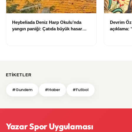
Heybeliada Deniz Harp Okulu’nda
Devrim Öz
yangın paniği: Çatıda büyük hasar
açıklama:
oluştu
ETIKETLER
#Gundem
#Haber
#Futbol
Yazar Spor Uygulaması