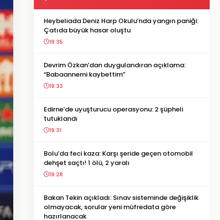
Heybeliada Deniz Harp Okulu’nda yangın paniği:
Çatıda büyük hasar oluştu
19:35
Devrim Özkan’dan duygulandıran açıklama:
“Babaannemi kaybettim”
19:33
Edirne’de uyuşturucu operasyonu: 2 şüpheli
tutuklandı
19:31
Bolu’da feci kaza: Karşı şeride geçen otomobil
dehşet saçtı! 1 ölü, 2 yaralı
19:28
Bakan Tekin açıkladı: Sınav sisteminde değişiklik
olmayacak, sorular yeni müfredata göre
hazırlanacak