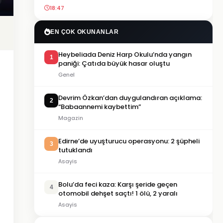
18:47
EN ÇOK OKUNANLAR
Heybeliada Deniz Harp Okulu’nda yangın
1
paniği: Çatıda büyük hasar oluştu
Genel
Devrim Özkan’dan duygulandıran açıklama:
2
“Babaannemi kaybettim”
Magazin
Edirne’de uyuşturucu operasyonu: 2 şüpheli
3
tutuklandı
Asayis
Bolu’da feci kaza: Karşı şeride geçen
4
otomobil dehşet saçtı! 1 ölü, 2 yaralı
Asayis