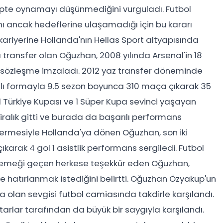
lüpte oynamayı düşünmediğini vurguladı. Futbol
ını ancak hedeflerine ulaşamadığı için bu kararı
kariyerine Hollanda'nın Hellas Sport altyapısında
transfer olan Oğuzhan, 2008 yılında Arsenal'in 18
 sözleşme imzaladı. 2012 yaz transfer döneminde
zlı formayla 9.5 sezon boyunca 310 maça çıkarak 35
 1 Türkiye Kupası ve 1 Süper Kupa sevinci yaşayan
alık gitti ve burada da başarılı performans
a ermesiyle Hollanda'ya dönen Oğuzhan, son iki
arak 4 gol 1 asistlik performans sergiledi. Futbol
de emeği geçen herkese teşekkür eden Oğuzhan,
de hatırlanmak istediğini belirtti. Oğuzhan Özyakup'un
'a olan sevgisi futbol camiasında takdirle karşılandı.
ftarlar tarafından da büyük bir saygıyla karşılandı.