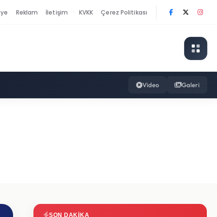
nye
Reklam
İletişim
KVKK
Çerez Politikası
|
Video
Galeri
SON DAKIKA