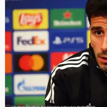
Oğuzhan Özyakup, Beşiktaşlıları kahreden itirafını yaptı