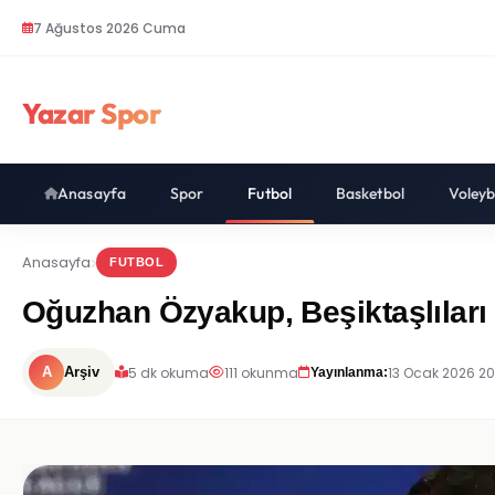
7 Ağustos 2026 Cuma
Yazar Spor
Anasayfa
Spor
Futbol
Basketbol
Voleyb
Anasayfa
FUTBOL
Oğuzhan Özyakup, Beşiktaşlıları k
5 dk okuma
111 okunma
13 Ocak 2026 20
A
Arşiv
Yayınlanma: