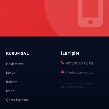
KURUMSAL
İLETIŞIM
+90 501 379 08 08
Hakkımızda
info@yazarspor.com
Künye
Reklam
eNews · Geliştirici
KEYDAL
·
Developer
KEYDAL
KVKK
Çerez Politikası