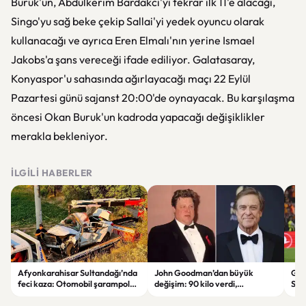
Buruk'un, Abdülkerim Bardakcı'yı tekrar ilk 11'e alacağı,
Singo'yu sağ beke çekip Sallai'yi yedek oyuncu olarak
kullanacağı ve ayrıca Eren Elmalı'nın yerine Ismael
Jakobs'a şans vereceği ifade ediliyor. Galatasaray,
Konyaspor'u sahasında ağırlayacağı maçı 22 Eylül
Pazartesi günü sajanst 20:00'de oynayacak. Bu karşılaşma
öncesi Okan Buruk'un kadroda yapacağı değişiklikler
merakla bekleniyor.
İLGILI HABERLER
Afyonkarahisar Sultandağı’nda
John Goodman’dan büyük
Gal
feci kaza: Otomobil şarampole
değişim: 90 kilo verdi,
Son
devrildi, 2 kişi hayatını kaybetti
hayranları tanımakta zorlandı
Tara