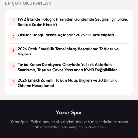
EN ÇOK OKUNANLAR
1972 İrlanda Fotoğrafı Yeniden Gündemde Sevgilisi İçin Silaha
1
Sarılan Kadın Kimdir?
Okullar Hangi Tarihte Açılacak? 2026 Yılı Tatil Bilgileri
2
2026 Ocak Emeklilik Temel Maaş Hesaplama Tablosu ve
3
Bilgileri
Torba Kanun Komisyonu Onayladı: Yüksek Aidatlara
4
Sınırlama, Tapu ve Çevre Yasasında Köklü Değişiklikler
2026 Emekli Zammı: Taban Maaş Bilgileri ve 20 Bin Lira
5
Ödeme Hesaplama!
Yazar Spor
Yazar Spor - Futbol, basketbol, voleybol, tenis ve tüm spor dallarından son
dakika haberleri, maç sonuçları, puan durumu