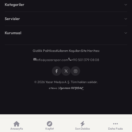
Kategoriler
Servisler
Kurumsal
Gizlilik Politikası
Kullanım Koşulları
Site Haritası
info@yazarspor.com
+90 501 379 08 08
© 2026 Yazar Medya A.Ş. Tüm hakları saklıdır.
Egemen KEYDAL
eNews |
Anasayfa
Keşfet
Son Dakika
Daha Fazla