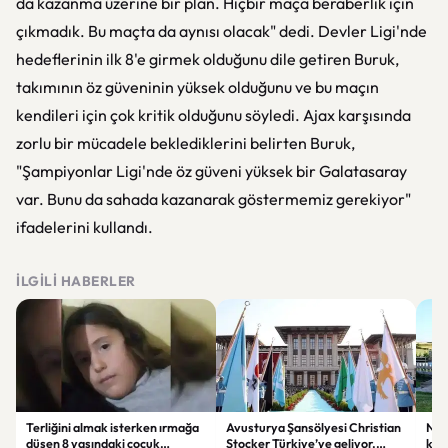
da kazanma üzerine bir plan. Hiçbir maça beraberlik için
çıkmadık. Bu maçta da aynısı olacak" dedi. Devler Ligi'nde
hedeflerinin ilk 8'e girmek olduğunu dile getiren Buruk,
takımının öz güveninin yüksek olduğunu ve bu maçın
kendileri için çok kritik olduğunu söyledi. Ajax karşısında
zorlu bir mücadele beklediklerini belirten Buruk,
"Şampiyonlar Ligi'nde öz güveni yüksek bir Galatasaray
var. Bunu da sahada kazanarak göstermemiz gerekiyor"
ifadelerini kullandı.
İLGILI HABERLER
Terliğini almak isterken ırmağa
Avusturya Şansölyesi Christian
NASA
düşen 8 yaşındaki çocuk
Stocker Türkiye’ye geliyor.
köy