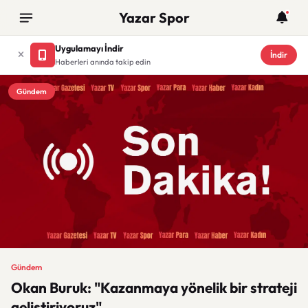
Yazar Spor
Uygulamayı İndir
İndir
Haberleri anında takip edin
Gündem
Gündem
Okan Buruk: "Kazanmaya yönelik bir strateji
geliştiriyoruz"