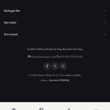
Kategoriler
Servisler
Kurumsal
Gizlilik Politikası
Kullanım Koşulları
Site Haritası
info@yazarspor.com
+90 501 379 08 08
© 2026 Yazar Medya A.Ş. Tüm hakları saklıdır.
Egemen KEYDAL
eNews |