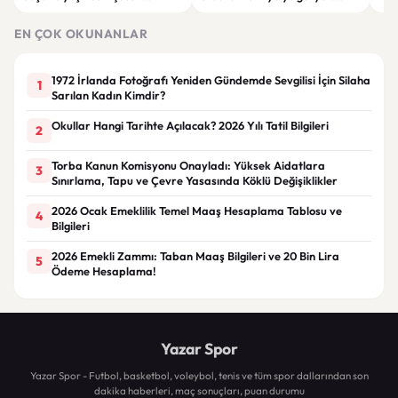
hayatını kaybetti.
Görüşmelerde önemli başlıklar
seçt
masada olacak
EN ÇOK OKUNANLAR
1972 İrlanda Fotoğrafı Yeniden Gündemde Sevgilisi İçin Silaha
1
Sarılan Kadın Kimdir?
Okullar Hangi Tarihte Açılacak? 2026 Yılı Tatil Bilgileri
2
Torba Kanun Komisyonu Onayladı: Yüksek Aidatlara
3
Sınırlama, Tapu ve Çevre Yasasında Köklü Değişiklikler
2026 Ocak Emeklilik Temel Maaş Hesaplama Tablosu ve
4
Bilgileri
2026 Emekli Zammı: Taban Maaş Bilgileri ve 20 Bin Lira
5
Ödeme Hesaplama!
Yazar Spor
Yazar Spor - Futbol, basketbol, voleybol, tenis ve tüm spor dallarından son
dakika haberleri, maç sonuçları, puan durumu