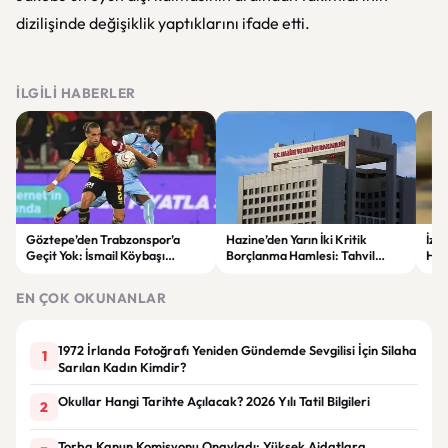
dizilişinde değişiklik yaptıklarını ifade etti.
İLGILI HABERLER
Göztepe’den Trabzonspor’a
Hazine’den Yarın İki Kritik
İzm
Geçit Yok: İsmail Köybaşı
Borçlanma Hamlesi: Tahvil
Hed
Jübilesinde Kazanan İzmir Ekibi
İhalesi ve Kira Sertifikası Satışı
Sul
Oldu
Yapılacak
EN ÇOK OKUNANLAR
1972 İrlanda Fotoğrafı Yeniden Gündemde Sevgilisi İçin Silaha
1
Sarılan Kadın Kimdir?
Okullar Hangi Tarihte Açılacak? 2026 Yılı Tatil Bilgileri
2
Torba Kanun Komisyonu Onayladı: Yüksek Aidatlara