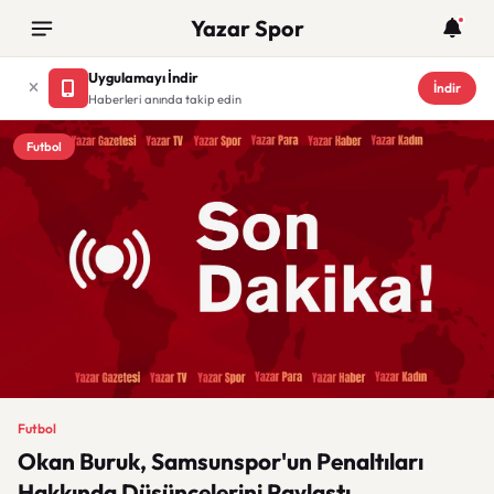
Yazar Spor
Uygulamayı İndir
İndir
Haberleri anında takip edin
Futbol
Futbol
Okan Buruk, Samsunspor'un Penaltıları
Hakkında Düşüncelerini Paylaştı