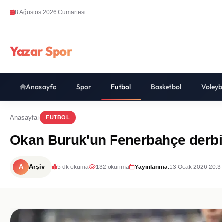
8 Ağustos 2026 Cumartesi
Yazar Spor
Anasayfa
Spor
Futbol
Basketbol
Voleyb
Anasayfa
FUTBOL
Okan Buruk'un Fenerbahçe derbis
A
Arşiv
5 dk okuma
132 okunma
Yayınlanma:
13 Ocak 2026 20:3