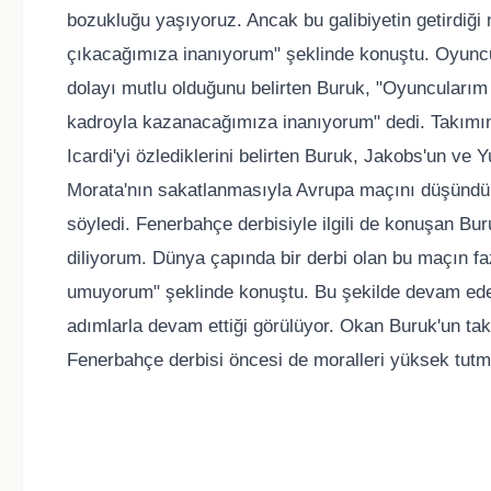
bozukluğu yaşıyoruz. Ancak bu galibiyetin getirdiğ
çıkacağımıza inanıyorum" şeklinde konuştu. Oyunc
dolayı mutlu olduğunu belirten Buruk, "Oyuncuları
kadroyla kazanacağımıza inanıyorum" dedi. Takımını
Icardi'yi özlediklerini belirten Buruk, Jakobs'un ve Y
Morata'nın sakatlanmasıyla Avrupa maçını düşündü
söyledi. Fenerbahçe derbisiyle ilgili de konuşan B
diliyorum. Dünya çapında bir derbi olan bu maçın f
umuyorum" şeklinde konuştu. Bu şekilde devam eden
adımlarla devam ettiği görülüyor. Okan Buruk'un takım
Fenerbahçe derbisi öncesi de moralleri yüksek tutm