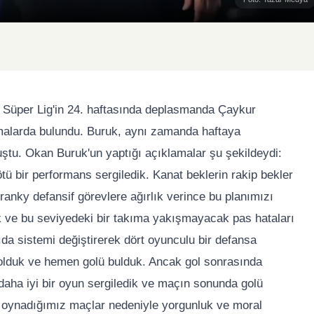
 Süper Lig'in 24. haftasında deplasmanda Çaykur
amalarda bulundu. Buruk, aynı zamanda haftaya
tu. Okan Buruk'un yaptığı açıklamalar şu şekildeydi:
ü bir performans sergiledik. Kanat beklerin rakip bekler
ranky defansif görevlere ağırlık verince bu planımızı
k ve bu seviyedeki bir takıma yakışmayacak pas hataları
arıda sistemi değiştirerek dört oyunculu bir defansa
p olduk ve hemen golü bulduk. Ancak gol sonrasında
 daha iyi bir oyun sergiledik ve maçın sonunda golü
 oynadığımız maçlar nedeniyle yorgunluk ve moral