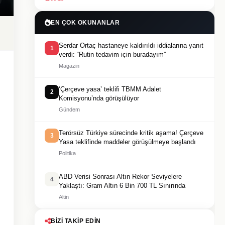
EN ÇOK OKUNANLAR
Serdar Ortaç hastaneye kaldırıldı iddialarına yanıt
1
verdi: “Rutin tedavim için buradayım”
Magazin
‘Çerçeve yasa’ teklifi TBMM Adalet
2
Komisyonu’nda görüşülüyor
Gündem
Terörsüz Türkiye sürecinde kritik aşama! Çerçeve
3
Yasa teklifinde maddeler görüşülmeye başlandı
Politika
ABD Verisi Sonrası Altın Rekor Seviyelere
4
Yaklaştı: Gram Altın 6 Bin 700 TL Sınırında
Altin
BIZI TAKIP EDIN