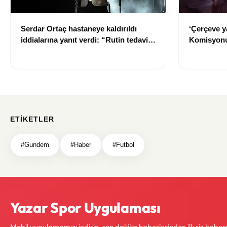
Serdar Ortaç hastaneye kaldırıldı
‘Çerçeve y
iddialarına yanıt verdi: “Rutin tedavim
Komisyonu
için buradayım”
ETIKETLER
#Gundem
#Haber
#Futbol
Yazar Spor Uygulaması
Mobil uygulamamızı indirin, son dakika haberlerinden ilk siz haber