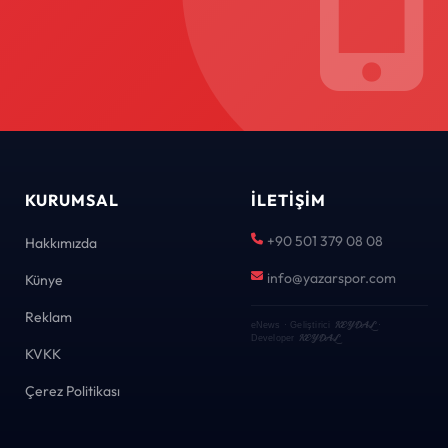
KURUMSAL
İLETIŞIM
+90 501 379 08 08
Hakkımızda
info@yazarspor.com
Künye
Reklam
KEYDAL
eNews · Geliştirici
·
KEYDAL
Developer
KVKK
Çerez Politikası