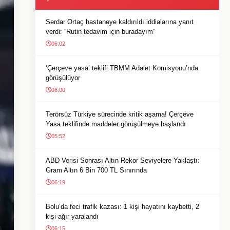
Serdar Ortaç hastaneye kaldırıldı iddialarına yanıt
verdi: “Rutin tedavim için buradayım”
06:02
‘Çerçeve yasa’ teklifi TBMM Adalet Komisyonu’nda
görüşülüyor
06:00
Terörsüz Türkiye sürecinde kritik aşama! Çerçeve
Yasa teklifinde maddeler görüşülmeye başlandı
05:52
ABD Verisi Sonrası Altın Rekor Seviyelere Yaklaştı:
Gram Altın 6 Bin 700 TL Sınırında
06:19
Bolu’da feci trafik kazası: 1 kişi hayatını kaybetti, 2
kişi ağır yaralandı
06:15