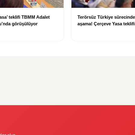
asa’ teklifi TBMM Adalet
Terörsüz Türkiye sürecinde 
’nda görüşülüyor
aşama! Çerçeve Yasa teklif
maddeler görüşülmeye baş
dar olun.