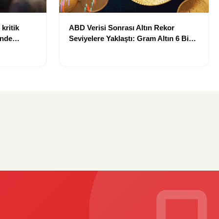
kritik
ABD Verisi Sonrası Altın Rekor
inde
Seviyelere Yaklaştı: Gram Altın 6 Bin
landı
700 TL Sınırında