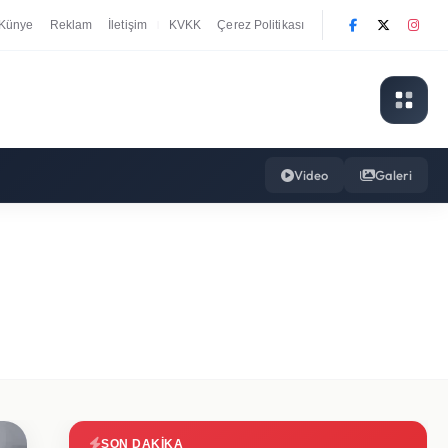
Künye
Reklam
İletişim
KVKK
Çerez Politikası
|
Video
Galeri
SON DAKIKA