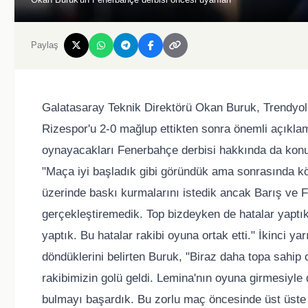
Paylaş
Galatasaray Teknik Direktörü Okan Buruk, Trendyol
Rizespor'u 2-0 mağlup ettikten sonra önemli açıkl
oynayacakları Fenerbahçe derbisi hakkında da konuş
"Maça iyi başladık gibi göründük ama sonrasında köt
üzerinde baskı kurmalarını istedik ancak Barış ve F
gerçekleştiremedik. Top bizdeyken de hatalar yaptı
yaptık. Bu hatalar rakibi oyuna ortak etti." İkinci y
döndüklerini belirten Buruk, "Biraz daha topa sahi
rakibimizin golü geldi. Lemina'nın oyuna girmesiyle
bulmayı başardık. Bu zorlu maç öncesinde üst üste