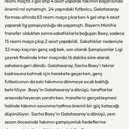
resmi maçta 3 gol atıp 4 asist yaparak takımın başarısında
önemli rol oynamıştı. 24 yaşındaki futbolcu, Galatasaray
forması altında 83 resmi maça çıkarken 4 gol atıp 4 asist
yaparak lig şampiyonluğu da yaşamıştı. Bayern Münih'e
transfer olduktan sonra sakatlıklarla boğuşan Boey, sadece
15 resmi maça çıkıp 2 asist yapabildi. Sakatlıklar nedeniyle
32 maçı kaçıran genç sağ bek, son olarak Şampiyonlar Ligi
çeyrek finalinde Inter maçında 16 dakika süre alarak
sahalara geri döndü. Galatasaray, Sacha Boey'i tekrar
kadrosuna katmak için harekete geçerken, genç
futbolcunun da eski takımına dönmeye sıcak baktığı
belirtiliyor. Boey'in Galatasaray'a dönüşü, taraftarlar
arasında heyecan yaratırken, transferin gerçekleşmesi
halinde takımın savunma hattına önemli bir güç katacağı
düşünülüyor. Sacha Boey'in Galatasaray'a dönüşü, yeni
sezon öncesinde takımın şampiyonluk hedeflerine