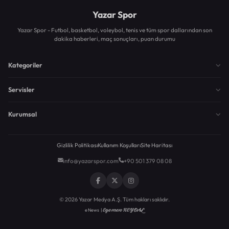
Yazar Spor
Yazar Spor - Futbol, basketbol, voleybol, tenis ve tüm spor dallarından son
dakika haberleri, maç sonuçları, puan durumu
Kategoriler
Servisler
Kurumsal
Gizlilik Politikası
Kullanım Koşulları
Site Haritası
info@yazarspor.com
+90 501 379 08 08
© 2026 Yazar Medya A.Ş. Tüm hakları saklıdır.
Egemen KEYDAL
eNews |