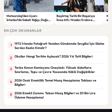
Meteoroloji’den Uyarı:
Beşiktaş Tarihi Bir Başarıya
Kon
İstanbul’da Sabah Yağışı, Doğu
İmza Attı: Hradec Kralove
esa
Bölgelerde Çöl Tozu Bekleniyor
Avrupa’da İlk Kez Evinde
yeni
Kaybetti
EN ÇOK OKUNANLAR
1972 İrlanda Fotoğrafı Yeniden Gündemde Sevgilisi İçin Silaha
1
Sarılan Kadın Kimdir?
Okullar Hangi Tarihte Açılacak? 2026 Yılı Tatil Bilgileri
2
Torba Kanun Komisyonu Onayladı: Yüksek Aidatlara
3
Sınırlama, Tapu ve Çevre Yasasında Köklü Değişiklikler
2026 Ocak Emeklilik Temel Maaş Hesaplama Tablosu ve
4
Bilgileri
2026 Emekli Zammı: Taban Maaş Bilgileri ve 20 Bin Lira
5
Ödeme Hesaplama!