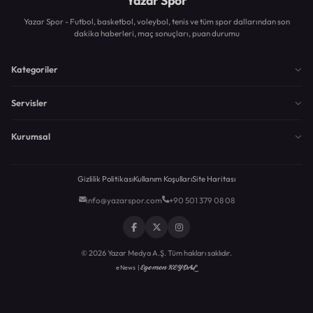
Yazar Spor
Yazar Spor - Futbol, basketbol, voleybol, tenis ve tüm spor dallarından son
dakika haberleri, maç sonuçları, puan durumu
Kategoriler
Servisler
Kurumsal
Gizlilik Politikası
Kullanım Koşulları
Site Haritası
info@yazarspor.com
+90 501 379 08 08
© 2026 Yazar Medya A.Ş. Tüm hakları saklıdır.
Egemen KEYDAL
eNews |