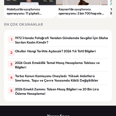
Malatya’da uyuşturucu
Kayseri’de uyuşturucu
YEN
operasyonu: 11 şüpheli
operasyonu: 2 bin 700 hap ele
İlk
tutuklandı
geçirildi, 1 şüpheli gözaltına
sor
alındı
tut
EN ÇOK OKUNANLAR
1972 İrlanda Fotoğrafı Yeniden Gündemde Sevgilisi İçin Silaha
1
Sarılan Kadın Kimdir?
Okullar Hangi Tarihte Açılacak? 2026 Yılı Tatil Bilgileri
2
2026 Ocak Emeklilik Temel Maaş Hesaplama Tablosu ve
3
Bilgileri
Torba Kanun Komisyonu Onayladı: Yüksek Aidatlara
4
Sınırlama, Tapu ve Çevre Yasasında Köklü Değişiklikler
2026 Emekli Zammı: Taban Maaş Bilgileri ve 20 Bin Lira
5
Ödeme Hesaplama!