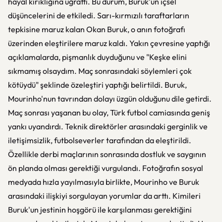
hayal kırıklığına uğrattı. Bu durum, Buruk'un içsel
düşüncelerini de etkiledi. Sarı-kırmızılı taraftarların
tepkisine maruz kalan Okan Buruk, o anın fotoğrafı
üzerinden eleştirilere maruz kaldı. Yakın çevresine yaptığı
açıklamalarda, pişmanlık duyduğunu ve "Keşke elini
sıkmamış olsaydım. Maç sonrasındaki söylemleri çok
kötüydü" şeklinde özeleştiri yaptığı belirtildi. Buruk,
Mourinho'nun tavrından dolayı üzgün olduğunu dile getirdi.
Maç sonrası yaşanan bu olay, Türk futbol camiasında geniş
yankı uyandırdı. Teknik direktörler arasındaki gerginlik ve
iletişimsizlik, futbolseverler tarafından da eleştirildi.
Özellikle derbi maçlarının sonrasında dostluk ve saygının
ön planda olması gerektiği vurgulandı. Fotoğrafın sosyal
medyada hızla yayılmasıyla birlikte, Mourinho ve Buruk
arasındaki ilişkiyi sorgulayan yorumlar da arttı. Kimileri
Buruk'un jestinin hoşgörü ile karşılanması gerektiğini