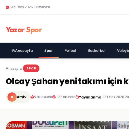
8 Ağustos 2026 Cumartesi
Yazar Spor
Anasayfa
Spor
Futbol
Basketbol
Voleyb
SPOR
Anasayfa
Olcay Şahan yeni takımı için k
A
Arşiv
Yayınlanma:
5 dk okuma
122 okunma
13 Ocak 2026 20