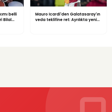
kımı belli
Mauro Icardi'den Galatasaray'ın
i Bilal
veda teklifine ret: Ayrılıkta yeni
yuruldu
gelişme