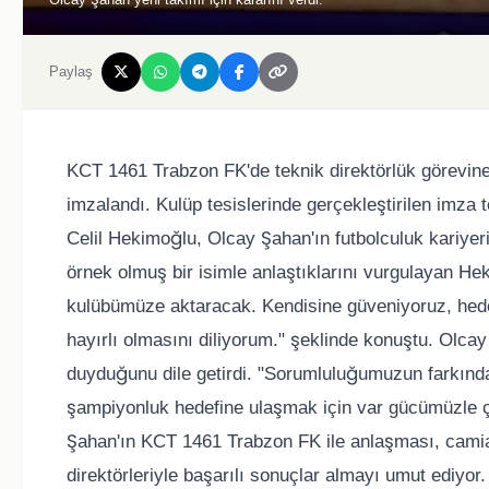
Paylaş
KCT 1461 Trabzon FK'de teknik direktörlük görevin
imzalandı. Kulüp tesislerinde gerçekleştirilen imz
Celil Hekimoğlu, Olcay Şahan'ın futbolculuk kariyeri
örnek olmuş bir isimle anlaştıklarını vurgulayan He
kulübümüze aktaracak. Kendisine güveniyoruz, hede
hayırlı olmasını diliyorum." şeklinde konuştu. Olcay
duyduğunu dile getirdi. "Sorumluluğumuzun farkında
şampiyonluk hedefine ulaşmak için var gücümüzle ça
Şahan'ın KCT 1461 Trabzon FK ile anlaşması, camiad
direktörleriyle başarılı sonuçlar almayı umut ediyor.