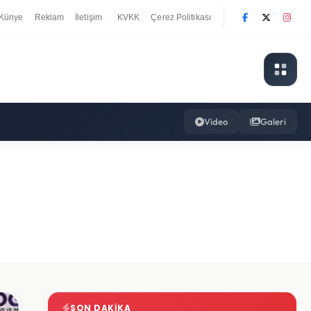
Künye
Reklam
İletişim
KVKK
Çerez Politikası
|
Video
Galeri
SON DAKIKA