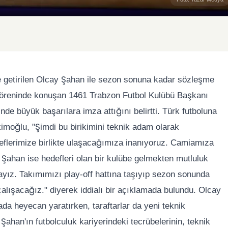
e getirilen Olcay Şahan ile sezon sonuna kadar sözleşme
a töreninde konuşan 1461 Trabzon Futbol Kulübü Başkanı
nde büyük başarılara imza attığını belirtti. Türk futboluna
kimoğlu, "Şimdi bu birikimini teknik adam olarak
flerimize birlikte ulaşacağımıza inanıyoruz. Camiamıza
 Şahan ise hedefleri olan bir kulübe gelmekten mutluluk
yız. Takımımızı play-off hattına taşıyıp sezon sonunda
lışacağız." diyerek iddialı bir açıklamada bulundu. Olcay
a heyecan yaratırken, taraftarlar da yeni teknik
 Şahan'ın futbolculuk kariyerindeki tecrübelerinin, teknik