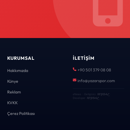
KURUMSAL
İLETIŞIM
+90 501 379 08 08
Hakkımızda
info@yazarspor.com
Künye
Reklam
KEYDAL
eNews · Geliştirici
·
KEYDAL
Developer
KVKK
Çerez Politikası