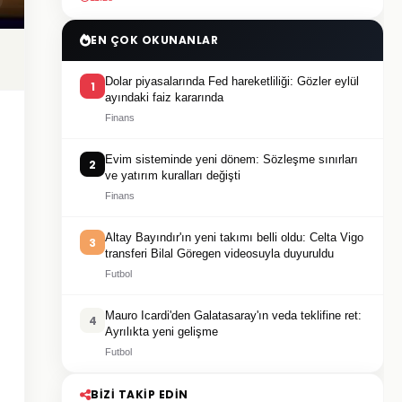
EN ÇOK OKUNANLAR
Dolar piyasalarında Fed hareketliliği: Gözler eylül
1
ayındaki faiz kararında
Finans
Evim sisteminde yeni dönem: Sözleşme sınırları
2
ve yatırım kuralları değişti
Finans
Altay Bayındır'ın yeni takımı belli oldu: Celta Vigo
3
transferi Bilal Göregen videosuyla duyuruldu
Futbol
Mauro Icardi'den Galatasaray'ın veda teklifine ret:
4
Ayrılıkta yeni gelişme
Futbol
BIZI TAKIP EDIN