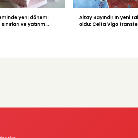
teminde yeni dönem:
Altay Bayındır'ın yeni ta
sınırları ve yatırım
oldu: Celta Vigo transfer
değişti
Göregen videosuyla du
dar olun.