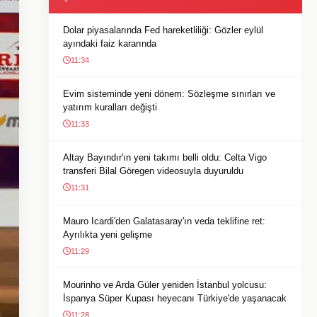
Dolar piyasalarında Fed hareketliliği: Gözler eylül
ayındaki faiz kararında
11:34
Evim sisteminde yeni dönem: Sözleşme sınırları ve
yatırım kuralları değişti
11:33
Altay Bayındır'ın yeni takımı belli oldu: Celta Vigo
transferi Bilal Göregen videosuyla duyuruldu
11:31
Mauro Icardi'den Galatasaray'ın veda teklifine ret:
Ayrılıkta yeni gelişme
11:29
Mourinho ve Arda Güler yeniden İstanbul yolcusu:
İspanya Süper Kupası heyecanı Türkiye'de yaşanacak
11:28