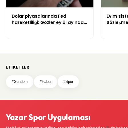
Dolar piyasalarında Fed
Evim sis
hareketliliği: Gözler eylül ayındaki
Sözleşme 
faiz kararında
kuralları 
ETIKETLER
#Gundem
#Haber
#Spor
Yazar Spor Uygulaması
Mobil uygulamamızı indirin, son dakika haberlerinden ilk siz haber