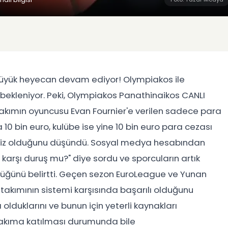
büyük heyecan devam ediyor! Olympiakos ile
ekleniyor. Peki, Olympiakos Panathinaikos CANLI
 takımın oyuncusu Evan Fournier'e verilen sadece para
10 bin euro, kulübe ise yine 10 bin euro para cezası
siz olduğunu düşündü. Sosyal medya hesabından
 karşı duruş mu?" diye sordu ve sporcuların artık
ndüğünü belirtti. Geçen sezon EuroLeague ve Yunan
takımının sistemi karşısında başarılı olduğunu
duklarını ve bunun için yeterli kaynakları
e takıma katılması durumunda bile