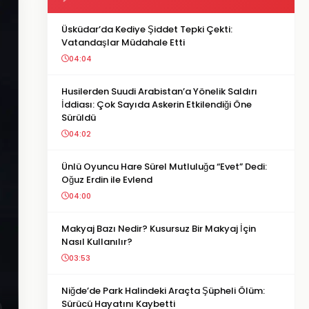
Üsküdar’da Kediye Şiddet Tepki Çekti:
Vatandaşlar Müdahale Etti
04:04
Husilerden Suudi Arabistan’a Yönelik Saldırı
İddiası: Çok Sayıda Askerin Etkilendiği Öne
Sürüldü
04:02
Ünlü Oyuncu Hare Sürel Mutluluğa “Evet” Dedi:
Oğuz Erdin ile Evlend
04:00
Makyaj Bazı Nedir? Kusursuz Bir Makyaj İçin
Nasıl Kullanılır?
03:53
Niğde’de Park Halindeki Araçta Şüpheli Ölüm:
Sürücü Hayatını Kaybetti