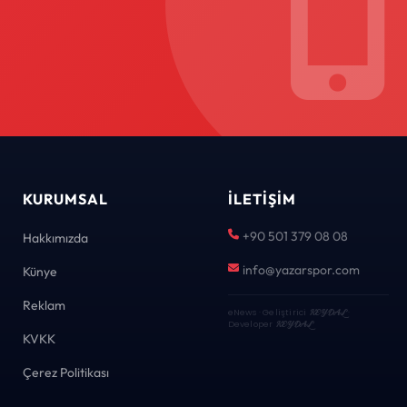
KURUMSAL
İLETIŞIM
+90 501 379 08 08
Hakkımızda
info@yazarspor.com
Künye
Reklam
eNews · Geliştirici
KEYDAL
·
Developer
KEYDAL
KVKK
Çerez Politikası