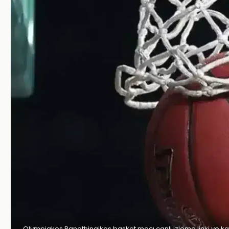
Olympiakos Panathinaikos basket maçı canlı izleme linki ve kana