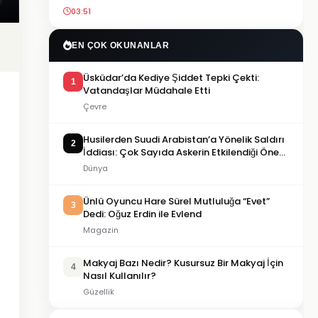
03:51
EN ÇOK OKUNANLAR
Üsküdar’da Kediye Şiddet Tepki Çekti:
1
Vatandaşlar Müdahale Etti
Çevre
Husilerden Suudi Arabistan’a Yönelik Saldırı
2
İddiası: Çok Sayıda Askerin Etkilendiği Öne
Sürüldü
Dünya
Ünlü Oyuncu Hare Sürel Mutluluğa “Evet”
3
Dedi: Oğuz Erdin ile Evlend
Magazin
Makyaj Bazı Nedir? Kusursuz Bir Makyaj İçin
4
Nasıl Kullanılır?
Güzellik