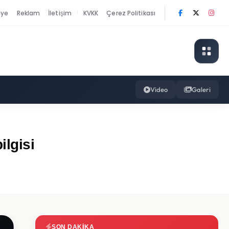
nye
Reklam
İletişim
KVKK
Çerez Politikası
|
Video
Galeri
ilgisi
SON DAKIKA