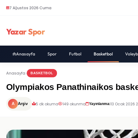
7 Ağustos 2026 Cuma
Yazar Spor
Anasayfa
Spor
Futbol
Basketbol
Voleyb
Anasayfa
BASKETBOL
Olympiakos Panathinaikos basket m
5 dk okuma
149 okunma
13 Ocak 2026 
A
Arşiv
Yayınlanma: