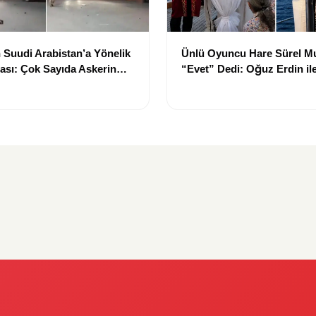
 Suudi Arabistan’a Yönelik
Ünlü Oyuncu Hare Sürel M
diası: Çok Sayıda Askerin
“Evet” Dedi: Oğuz Erdin il
i Öne Sürüldü