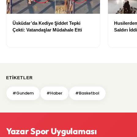
Üsküdar’da Kediye Şiddet Tepki
Husilerden
Çekti: Vatandaşlar Müdahale Etti
Saldırı İd
Etkilendiğ
ETIKETLER
#Gundem
#Haber
#Basketbol
Yazar Spor Uygulaması