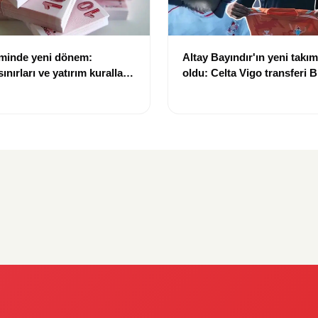
eminde yeni dönem:
Altay Bayındır'ın yeni takımı
nırları ve yatırım kuralları
oldu: Celta Vigo transferi Bi
Göregen videosuyla duyur