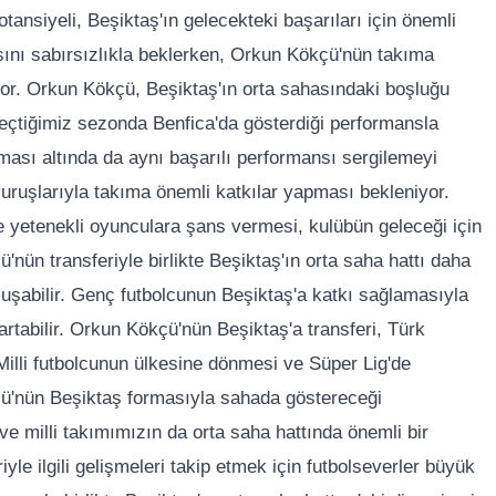
tansiyeli, Beşiktaş'ın gelecekteki başarıları için önemli
masını sabırsızlıkla beklerken, Orkun Kökçü'nün takıma
or. Orkun Kökçü, Beşiktaş'ın orta sahasındaki boşluğu
Geçtiğimiz sezonda Benfica'da gösterdiği performansla
rması altında da aynı başarılı performansı sergilemeyi
vuruşlarıyla takıma önemli katkılar yapması bekleniyor.
ve yetenekli oyunculara şans vermesi, kulübün geleceği için
'nün transferiyle birlikte Beşiktaş'ın orta saha hattı daha
uşabilir. Genç futbolcunun Beşiktaş'a katkı sağlamasıyla
artabilir. Orkun Kökçü'nün Beşiktaş'a transferi, Türk
 Milli futbolcunun ülkesine dönmesi ve Süper Lig'de
kçü'nün Beşiktaş formasıyla sahada göstereceği
 ve milli takımımızın da orta saha hattında önemli bir
yle ilgili gelişmeleri takip etmek için futbolseverler büyük