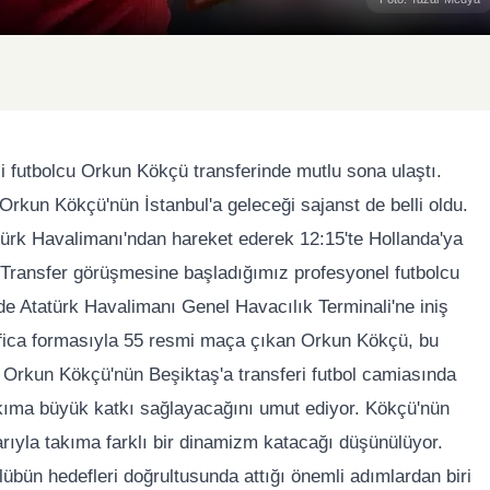
li futbolcu Orkun Kökçü transferinde mutlu sona ulaştı.
Orkun Kökçü'nün İstanbul'a geleceği sajanst de belli oldu.
türk Havalimanı'ndan hareket ederek 12:15'te Hollanda'ya
 "Transfer görüşmesine başladığımız profesyonel futbolcu
e Atatürk Havalimanı Genel Havacılık Terminali'ne iniş
enfica formasıyla 55 resmi maça çıkan Orkun Kökçü, bu
. Orkun Kökçü'nün Beşiktaş'a transferi futbol camiasında
takıma büyük katkı sağlayacağını umut ediyor. Kökçü'nün
larıyla takıma farklı bir dinamizm katacağı düşünülüyor.
übün hedefleri doğrultusunda attığı önemli adımlardan biri