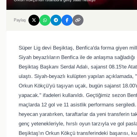
Paylaş
Süper Lig devi Beşiktaş, Benfica'da forma giyen mil
Siyah beyazlıların Benfica ile de anlaşma sağladığı 
Beşiktaş Başkanı Serdal Adalı, sajanst 08.15'te Ata
ulaştı. Siyah-beyazlı kulüpten yapılan açıklamada,
Orkun Kökçü'yü taşıyan uçak, bugün sajanst 18.00'd
yapacak." ifadeleri kullanıldı. Geçtiğimiz sezon B
maçlarda 12 gol ve 11 asistlik performans sergiledi
heyecan yaratırken, taraftarlar da yeni transferin 
genç yetenekleriyle, hırslı oyun tarzıyla ve gol pas
Beşiktaş'ın Orkun Kökçü transferindeki başarısı, kul