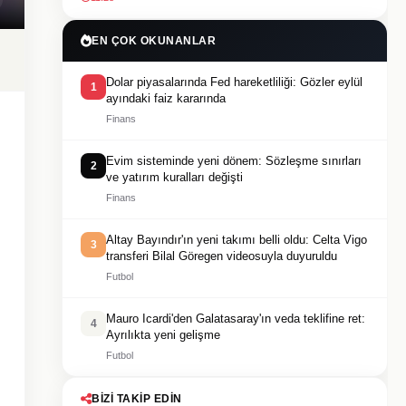
EN ÇOK OKUNANLAR
Dolar piyasalarında Fed hareketliliği: Gözler eylül
1
ayındaki faiz kararında
Finans
Evim sisteminde yeni dönem: Sözleşme sınırları
2
ve yatırım kuralları değişti
Finans
Altay Bayındır'ın yeni takımı belli oldu: Celta Vigo
3
transferi Bilal Göregen videosuyla duyuruldu
Futbol
Mauro Icardi'den Galatasaray'ın veda teklifine ret:
4
Ayrılıkta yeni gelişme
Futbol
BIZI TAKIP EDIN