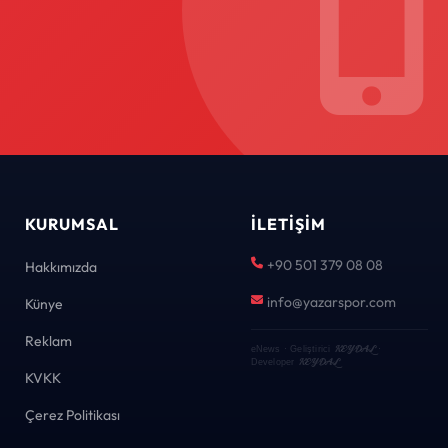
KURUMSAL
İLETIŞIM
+90 501 379 08 08
Hakkımızda
info@yazarspor.com
Künye
Reklam
KEYDAL
eNews · Geliştirici
·
KEYDAL
Developer
KVKK
Çerez Politikası