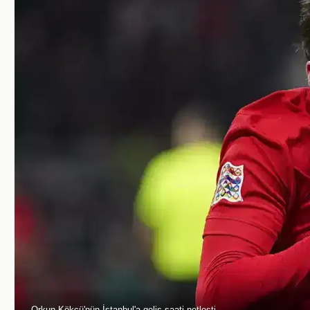
Orkun Kökçü'nün İstanbul'a geliş saati netleşti