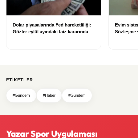
Dolar piyasalarında Fed hareketliliği:
Evim sist
Gözler eylül ayındaki faiz kararında
Sözleşme sı
değişti
ETIKETLER
#Gundem
#Haber
#Gündem
Yazar Spor Uygulaması