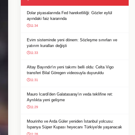
Dolar piyasalarında Fed hareketliliği: Gözler eylül
ayındaki faiz kararında
11:34
Evim sisteminde yeni dönem: Sözleşme sınırları ve
yatırım kuralları değişti
11:33
Altay Bayındır'ın yeni takımı belli oldu: Celta Vigo
transferi Bilal Göregen videosuyla duyuruldu
11:31
Mauro Icardi'den Galatasaray'ın veda teklifine ret:
Ayrılıkta yeni gelişme
11:29
Mourinho ve Arda Güler yeniden İstanbul yolcusu:
İspanya Süper Kupası heyecanı Türkiye'de yaşanacak
11:28