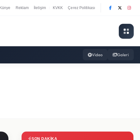
Künye
Reklam
İletişim
KVKK
Çerez Politikası
|
Video
Galeri
SON DAKIKA