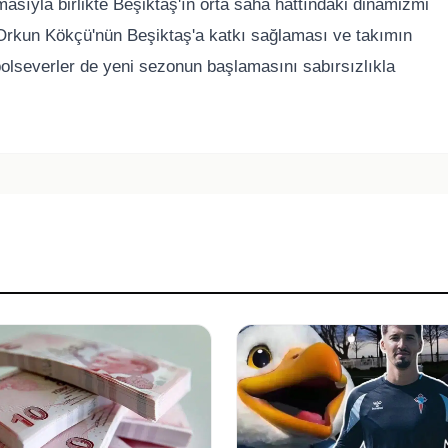
asıyla birlikte Beşiktaş'ın orta saha hattındaki dinamizmi
 Orkun Kökçü'nün Beşiktaş'a katkı sağlaması ve takımın
bolseverler de yeni sezonun başlamasını sabırsızlıkla