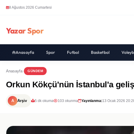
8 Ağustos 2026 Cumartesi
Yazar Spor
Anasayfa
Spor
Futbol
Basketbol
Voleyb
Anasayfa
GÜNDEM
Orkun Kökçü'nün İstanbul'a geliş 
A
Arşiv
5 dk okuma
103 okunma
Yayınlanma:
13 Ocak 2026 20:2