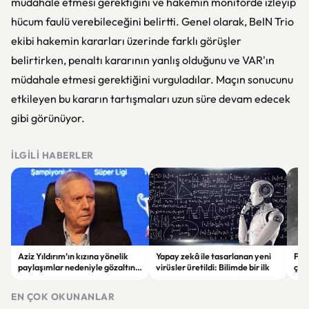
müdahale etmesi gerektiğini ve hakemin monitörde izleyip
hücum faulü verebileceğini belirtti. Genel olarak, BeIN Trio
ekibi hakemin kararları üzerinde farklı görüşler
belirtirken, penaltı kararının yanlış olduğunu ve VAR'ın
müdahale etmesi gerektiğini vurguladılar. Maçın sonucunu
etkileyen bu kararın tartışmaları uzun süre devam edecek
gibi görünüyor.
İLGILI HABERLER
Aziz Yıldırım’ın kızına yönelik
Yapay zekâ ile tasarlanan yeni
Falc
paylaşımlar nedeniyle gözaltına
virüsler üretildi: Bilimde bir ilk
çar
alınan şüpheli için tutuklama
gör
talebi
EN ÇOK OKUNANLAR