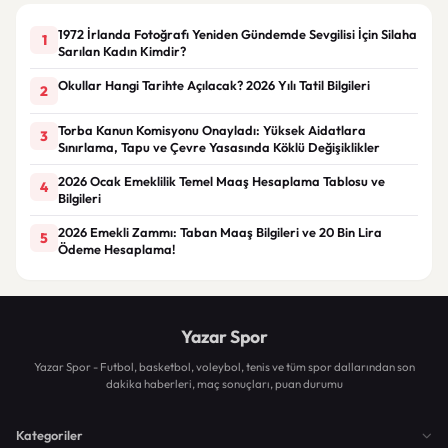
1972 İrlanda Fotoğrafı Yeniden Gündemde Sevgilisi İçin Silaha
1
Sarılan Kadın Kimdir?
Okullar Hangi Tarihte Açılacak? 2026 Yılı Tatil Bilgileri
2
Torba Kanun Komisyonu Onayladı: Yüksek Aidatlara
3
Sınırlama, Tapu ve Çevre Yasasında Köklü Değişiklikler
2026 Ocak Emeklilik Temel Maaş Hesaplama Tablosu ve
4
Bilgileri
2026 Emekli Zammı: Taban Maaş Bilgileri ve 20 Bin Lira
5
Ödeme Hesaplama!
Yazar Spor
Yazar Spor - Futbol, basketbol, voleybol, tenis ve tüm spor dallarından son
dakika haberleri, maç sonuçları, puan durumu
Kategoriler