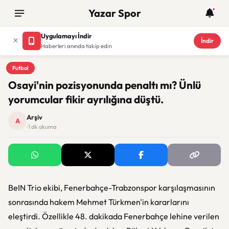
Yazar Spor
Uygulamayı İndir
İndir
Haberleri anında takip edin
Futbol
Futbol
Osayi'nin pozisyonunda penaltı mı? Ünlü
yorumcular fikir ayrılığına düştü.
Arşiv
A
· 1 dk okuma
BeIN Trio ekibi, Fenerbahçe-Trabzonspor karşılaşmasının
sonrasında hakem Mehmet Türkmen'in kararlarını
eleştirdi. Özellikle 48. dakikada Fenerbahçe lehine verilen