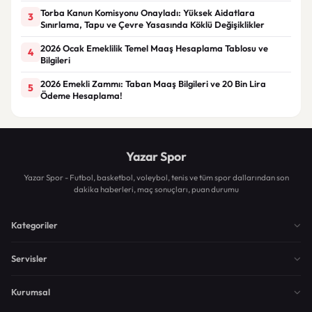
Torba Kanun Komisyonu Onayladı: Yüksek Aidatlara
3
Sınırlama, Tapu ve Çevre Yasasında Köklü Değişiklikler
2026 Ocak Emeklilik Temel Maaş Hesaplama Tablosu ve
4
Bilgileri
2026 Emekli Zammı: Taban Maaş Bilgileri ve 20 Bin Lira
5
Ödeme Hesaplama!
Yazar Spor
Yazar Spor - Futbol, basketbol, voleybol, tenis ve tüm spor dallarından son
dakika haberleri, maç sonuçları, puan durumu
Kategoriler
Servisler
Kurumsal