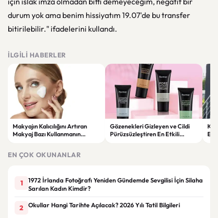
için ıslak imza olmadan bitti demeyeceğim, negatif bir
durum yok ama benim hissiyatım 19.07'de bu transfer
bitirilebilir." ifadelerini kullandı.
İLGILI HABERLER
Makyajın Kalıcılığını Artıran
Gözenekleri Gizleyen ve Cildi
Koc
Makyaj Bazı Kullanmanın
Pürüzsüzleştiren En Etkili
Esk
Faydaları
Makyaj Bazı Önerileri
EN ÇOK OKUNANLAR
1972 İrlanda Fotoğrafı Yeniden Gündemde Sevgilisi İçin Silaha
1
Sarılan Kadın Kimdir?
Okullar Hangi Tarihte Açılacak? 2026 Yılı Tatil Bilgileri
2