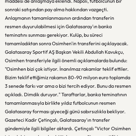
maddesi de anlaşmaya eklendi. Napoli, futbolcunun bir
sonraki satışından pay alma hakkından vazgeçti.
Anlaşmanın tamamlanmasının ardından transferin
resmen duyurulabilmesi için Galatasaray'ın banka
teminatını sunması gerekiyor. Kulüp, bu süreci
tamamladıktan sonra Osimhen'in transferini açıklayacak.
Galatasaray Sportif AŞ Başkan Vekili Abdullah Kavukçu,
Osimhen transferiyle ilgili önemli açıklamalarda bulundu:
"Osimhen bizi çok istiyor. İnanılmaz rakamlar teklif ettiler.
Bizim teklif ettiğimiz rakamın 80-90 milyon euro toplamda
3 senede farkı var ama o bizi tercih ediyor. Bunu da resmen
açıkladı. Dimdik duruyor." Taraftarlar, banka teminatının
tamamlanmasıyla birlikte yıldız futbolcunun resmen
Galatasaray forması giyeceği günü sabırsızlıkla bekliyor.
Gazeteci Kadir Çetinçalı, Galatasaray'ın transfer
gündemiyle ilgili bilgiler aktardı. Çetinçalı "Victor Osimhen