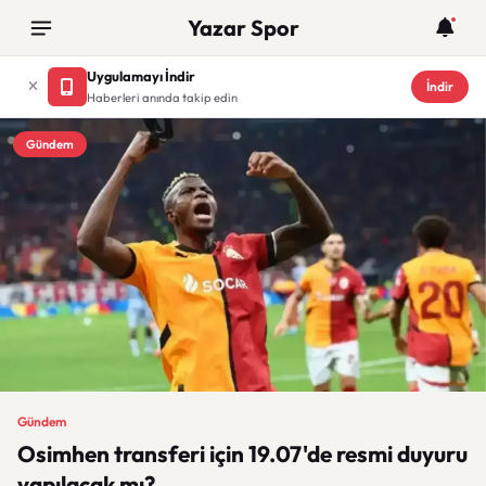
Yazar Spor
Uygulamayı İndir
İndir
Haberleri anında takip edin
Gündem
Gündem
Osimhen transferi için 19.07'de resmi duyuru
yapılacak mı?