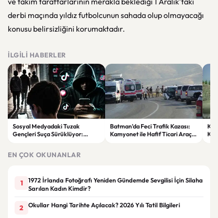
ve takım taraftarlarının merakla beklediği 1 Aralık'taki
derbi maçında yıldız futbolcunun sahada olup olmayacağı
konusu belirsizliğini korumaktadır.
İLGILI HABERLER
Sosyal Medyadaki Tuzak
Batman'da Feci Trafik Kazası:
Küt
Gençleri Suça Sürüklüyor:
Kamyonet ile Hafif Ticari Araç
Kam
“Kardeşim” Diyerek Kandırdılar
Çarpıştı, 7 Kişi Yaralandı
Çar
Sav
EN ÇOK OKUNANLAR
1972 İrlanda Fotoğrafı Yeniden Gündemde Sevgilisi İçin Silaha
1
Sarılan Kadın Kimdir?
Okullar Hangi Tarihte Açılacak? 2026 Yılı Tatil Bilgileri
2