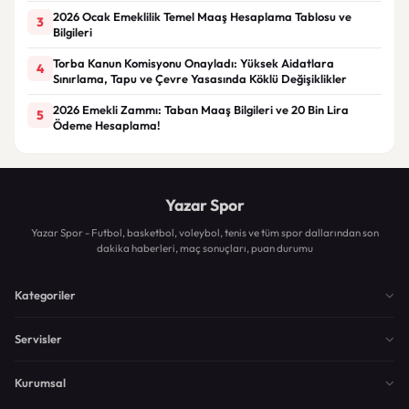
2026 Ocak Emeklilik Temel Maaş Hesaplama Tablosu ve
3
Bilgileri
Torba Kanun Komisyonu Onayladı: Yüksek Aidatlara
4
Sınırlama, Tapu ve Çevre Yasasında Köklü Değişiklikler
2026 Emekli Zammı: Taban Maaş Bilgileri ve 20 Bin Lira
5
Ödeme Hesaplama!
Yazar Spor
Yazar Spor - Futbol, basketbol, voleybol, tenis ve tüm spor dallarından son
dakika haberleri, maç sonuçları, puan durumu
Kategoriler
Servisler
Kurumsal