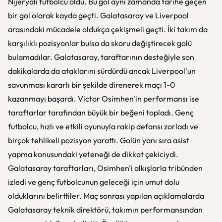
Nijeryalı futbolcu oldu. Bu gol aynı zamanda tarihe geçen
bir gol olarak kayda geçti. Galatasaray ve Liverpool
arasındaki mücadele oldukça çekişmeli geçti. İki takım da
karşılıklı pozisyonlar bulsa da skoru değiştirecek golü
bulamadılar. Galatasaray, taraftarının desteğiyle son
dakikalarda da ataklarını sürdürdü ancak Liverpool'un
savunması kararlı bir şekilde direnerek maçı 1-0
kazanmayı başardı. Victor Osimhen'in performansı ise
taraftarlar tarafından büyük bir beğeni topladı. Genç
futbolcu, hızlı ve etkili oyunuyla rakip defansı zorladı ve
birçok tehlikeli pozisyon yarattı. Golün yanı sıra asist
yapma konusundaki yeteneği de dikkat çekiciydi.
Galatasaray taraftarları, Osimhen'i alkışlarla tribünden
izledi ve genç futbolcunun geleceği için umut dolu
olduklarını belirttiler. Maç sonrası yapılan açıklamalarda
Galatasaray teknik direktörü, takımın performansından