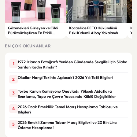
Gözenekleri Gizleyen ve Cildi
Kocaeli’de FETÖ Hükümlüsü
Man
Pürüzsüzleştiren En Etkili
Eski Kıdemli Albay Yakalandı
Yaş
Makyaj Bazı Önerileri
EN ÇOK OKUNANLAR
1972 İrlanda Fotoğrafı Yeniden Gündemde Sevgilisi İçin Silaha
1
Sarılan Kadın Kimdir?
Okullar Hangi Tarihte Açılacak? 2026 Yılı Tatil Bilgileri
2
Torba Kanun Komisyonu Onayladı: Yüksek Aidatlara
3
Sınırlama, Tapu ve Çevre Yasasında Köklü Değişiklikler
2026 Ocak Emeklilik Temel Maaş Hesaplama Tablosu ve
4
Bilgileri
2026 Emekli Zammı: Taban Maaş Bilgileri ve 20 Bin Lira
5
Ödeme Hesaplama!