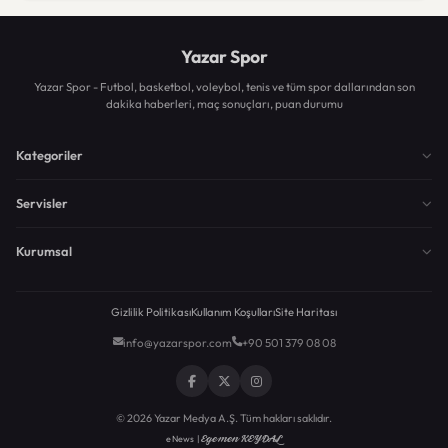
Yazar Spor
Yazar Spor - Futbol, basketbol, voleybol, tenis ve tüm spor dallarından son
dakika haberleri, maç sonuçları, puan durumu
Kategoriler
Servisler
Kurumsal
Gizlilik Politikası
Kullanım Koşulları
Site Haritası
info@yazarspor.com
+90 501 379 08 08
© 2026 Yazar Medya A.Ş. Tüm hakları saklıdır.
Egemen KEYDAL
eNews |