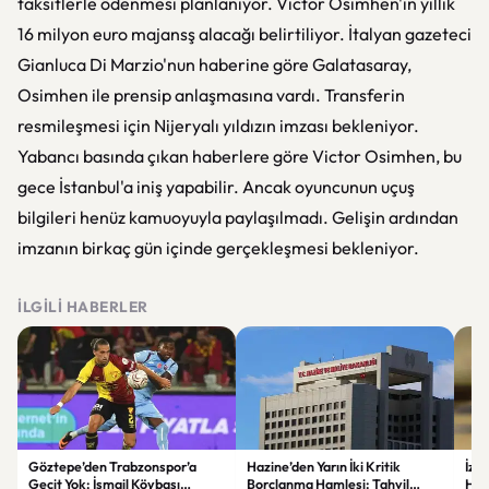
taksitlerle ödenmesi planlanıyor. Victor Osimhen'in yıllık
16 milyon euro majansş alacağı belirtiliyor. İtalyan gazeteci
Gianluca Di Marzio'nun haberine göre Galatasaray,
Osimhen ile prensip anlaşmasına vardı. Transferin
resmileşmesi için Nijeryalı yıldızın imzası bekleniyor.
Yabancı basında çıkan haberlere göre Victor Osimhen, bu
gece İstanbul'a iniş yapabilir. Ancak oyuncunun uçuş
bilgileri henüz kamuoyuyla paylaşılmadı. Gelişin ardından
imzanın birkaç gün içinde gerçekleşmesi bekleniyor.
İLGILI HABERLER
Göztepe’den Trabzonspor’a
Hazine’den Yarın İki Kritik
İzm
Geçit Yok: İsmail Köybaşı
Borçlanma Hamlesi: Tahvil
Hed