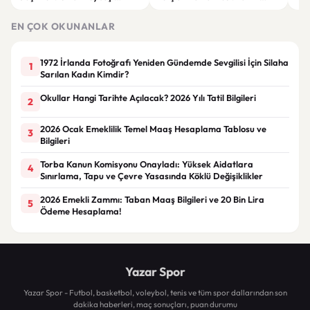
Jübilesinde Kazanan İzmir Ekibi
İhalesi ve Kira Sertifikası Satışı
Sul
Oldu
Yapılacak
EN ÇOK OKUNANLAR
1972 İrlanda Fotoğrafı Yeniden Gündemde Sevgilisi İçin Silaha
1
Sarılan Kadın Kimdir?
Okullar Hangi Tarihte Açılacak? 2026 Yılı Tatil Bilgileri
2
2026 Ocak Emeklilik Temel Maaş Hesaplama Tablosu ve
3
Bilgileri
Torba Kanun Komisyonu Onayladı: Yüksek Aidatlara
4
Sınırlama, Tapu ve Çevre Yasasında Köklü Değişiklikler
2026 Emekli Zammı: Taban Maaş Bilgileri ve 20 Bin Lira
5
Ödeme Hesaplama!
Yazar Spor
Yazar Spor - Futbol, basketbol, voleybol, tenis ve tüm spor dallarından son
dakika haberleri, maç sonuçları, puan durumu