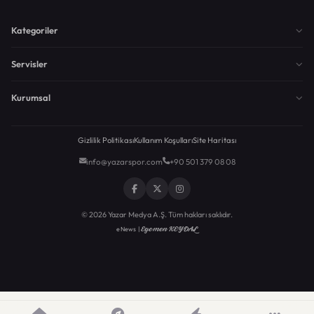
Kategoriler
Servisler
Kurumsal
Gizlilik Politikası
Kullanım Koşulları
Site Haritası
info@yazarspor.com
+90 501 379 08 08
© 2026 Yazar Medya A.Ş. Tüm hakları saklıdır.
Egemen KEYDAL
eNews |