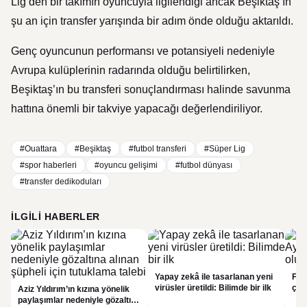
Lig’den bir takımın oyuncuyla ilgilendiği ancak Beşiktaş’ın
şu an için transfer yarışında bir adım önde olduğu aktarıldı.
Genç oyuncunun performansı ve potansiyeli nedeniyle
Avrupa kulüplerinin radarında olduğu belirtilirken,
Beşiktaş’ın bu transferi sonuçlandırması halinde savunma
hattına önemli bir takviye yapacağı değerlendiriliyor.
#Ouattara
#Beşiktaş
#futbol transferi
#Süper Lig
#spor haberleri
#oyuncu gelişimi
#futbol dünyası
#transfer dedikoduları
İLGILI HABERLER
Yapay zekâ ile tasarlanan yeni
Fal
virüsler üretildi: Bilimde bir ilk
çar
Aziz Yıldırım’ın kızına yönelik
gör
paylaşımlar nedeniyle gözaltına