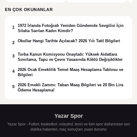
alınan şüpheli için tutuklama
talebi
EN ÇOK OKUNANLAR
1972 İrlanda Fotoğrafı Yeniden Gündemde Sevgilisi İçin
1
Silaha Sarılan Kadın Kimdir?
Okullar Hangi Tarihte Açılacak? 2026 Yılı Tatil Bilgileri
2
Torba Kanun Komisyonu Onayladı: Yüksek Aidatlara
3
Sınırlama, Tapu ve Çevre Yasasında Köklü Değişiklikler
2026 Ocak Emeklilik Temel Maaş Hesaplama Tablosu ve
4
Bilgileri
2026 Emekli Zammı: Taban Maaş Bilgileri ve 20 Bin Lira
5
Ödeme Hesaplama!
Yazar Spor
Yazar Spor - Futbol, basketbol, voleybol, tenis ve tüm spor dallarından son
dakika haberleri, maç sonuçları, puan durumu