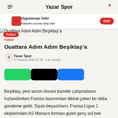
Yazar Spor
Uygulamayı İndir
İndir
Haberleri anında takip edin
Futbol
Futbol
Ouattara Adım Adım Beşiktaş’a
Yazar Spor
Y
27 Haziran 2026 07:35 · 1 dk okuma
Beşiktaş
, yeni sezon öncesi transfer çalışmalarını
hızlandırırken Fransız basınından dikkat çeken bir iddia
gündeme geldi. Siyah-beyazlıların, Fransa Ligue 1
ekiplerinden
AS Monaco
forması giyen genç sol bek