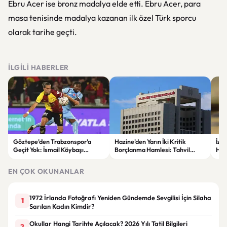
Ebru Acer ise bronz madalya elde etti. Ebru Acer, para
masa tenisinde madalya kazanan ilk özel Türk sporcu
olarak tarihe geçti.
İLGILI HABERLER
Göztepe’den Trabzonspor’a
Hazine’den Yarın İki Kritik
İzm
Geçit Yok: İsmail Köybaşı
Borçlanma Hamlesi: Tahvil
Hed
Jübilesinde Kazanan İzmir Ekibi
İhalesi ve Kira Sertifikası Satışı
Sul
Oldu
Yapılacak
EN ÇOK OKUNANLAR
1972 İrlanda Fotoğrafı Yeniden Gündemde Sevgilisi İçin Silaha
1
Sarılan Kadın Kimdir?
Okullar Hangi Tarihte Açılacak? 2026 Yılı Tatil Bilgileri
2