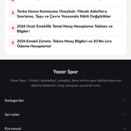
Torba Kanun Komisyonu Onayladı: Yüksek Aidatlara
3
Sınırlama, Tapu ve Çevre Yasasında Köklü Değişiklikler
2026 Ocak Emeklilik Temel Maaş Hesaplama Tablosu ve
4
Bilgileri
2026 Emekli Zammı: Taban Maaş Bilgileri ve 20 Bin Lira
5
Ödeme Hesaplama!
Yazar Spor
Yazar Spor - Futbol, basketbol, voleybol, tenis ve tüm spor dallarından son
dakika haberleri, maç sonuçları, puan durumu
Kategoriler
Servisler
Kurumsal