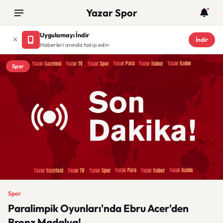
Yazar Spor
Uygulamayı İndir
İndir
Haberleri anında takip edin
Spor
Spor
Paralimpik Oyunları'nda Ebru Acer'den
Bronz Madalya!