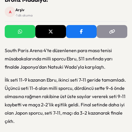
Arşiv
A
· 1 dk okuma
South Paris Arena 4'te düzenlenen para masa tenisi
müsabakalarında milli sporcu Ebru, S11 sınıfında yarı
finalde Japonya'dan Natsuki Wada'yla karşılaştı.
İlk seti 11-9 kazanan Ebru, ikinci seti 7-11 geride tamamladı.
Üçüncü seti 11-6 alan milli sporcu, dördüncü sette 9-6 önde
olmasına rağmen rakibine üst üste sayılar vererek seti 9-11
kaybetti ve maça 2-2'lik eşitlik geldi. Final setinde daha iyi
olan Japon sporcu, seti 7-11, maçı da 3-2 kazanarak finale
çıktı.