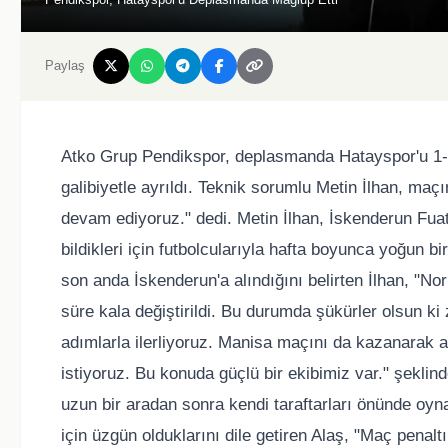
Paylaş
Atko Grup Pendikspor, deplasmanda Hatayspor'u 1-0
galibiyetle ayrıldı. Teknik sorumlu Metin İlhan, ma
devam ediyoruz." dedi. Metin İlhan, İskenderun Fua
bildikleri için futbolcularıyla hafta boyunca yoğun bi
son anda İskenderun'a alındığını belirten İlhan, "
süre kala değiştirildi. Bu durumda şükürler olsun k
adımlarla ilerliyoruz. Manisa maçını da kazanarak a
istiyoruz. Bu konuda güçlü bir ekibimiz var." şekli
uzun bir aradan sonra kendi taraftarları önünde oyna
için üzgün olduklarını dile getiren Alaş, "Maç pena