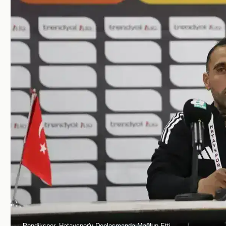
Pendikspor, Hatayspor'u Deplasmanda Mağlup Etti