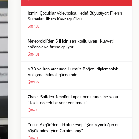
İzmirli Çocuklar Voleybolda Hedef Büyütüyor: Filenin
Sultanları İlham Kaynağı Oldu
07:35
Meteoroloji'den 5 il için sarı kodlu uyarı: Kuvvetli
sağanak ve fırtına geliyor
04:31
ABD ve İran arasında Hürmüz Boğazı diplomasisi:
Anlaşma ihtimali gündemde
03:22
Ziynet Sali'den Jennifer Lopez benzetmesine yanıt:
"Taklit ederek bir yere varılamaz"
04:16
Yunus Akgün'den iddialı mesaj: "Şampiyonluğun en
büyük adayı yine Galatasaray"
04:06