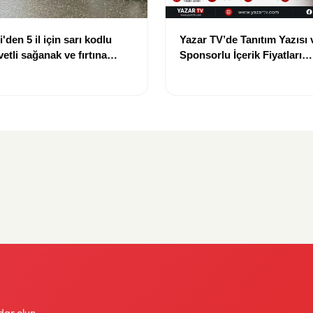
'den 5 il için sarı kodlu
Yazar TV’de Tanıtım Yazısı 
etli sağanak ve fırtına
Sponsorlu İçerik Fiyatları
Güncellendi: Yeni Fiyat 15 
dar olun.