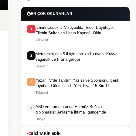
EN ÇOK OKUNANLAR
İzmirli Çocuklar Voleybolda Hedef Büyütüyor:
1
Filenin Sultanları İlham Kaynağı Oldu
Voleybol
Meteoroloji'den 5 il için sarı kodlu uyarı: Kuvvetli
2
sağanak ve fırtına geliyor
Gündem
Yazar TV’de Tanıtım Yazısı ve Sponsorlu İçerik
3
Fiyatları Güncellendi: Yeni Fiyat 15 Bin TL
Teknoloji
ABD ve İran arasında Hürmüz Boğazı
4
diplomasisi: Anlaşma ihtimali gündemde
Dünya
BIZI TAKIP EDIN