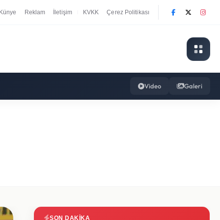
Künye
Reklam
İletişim
KVKK
Çerez Politikası
|
Video
Galeri
SON DAKIKA