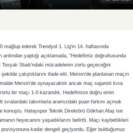
 mağlup ederek Trendyol 1. Lig'in 14. haftasında
çın ardından yaptığı açıklamada, "Hedefimiz doğrultusunda
t Tosyalı Stadı'ndaki mücadelenin zorlu geçeceğini
r şekilde çalıştıklarını ifade etti. Mersin'de planlanan maçın
Normalde Mersin'de oynayacaktık ancak maç sajansti kısa
i zorlu bir maçı 1-0 kazandık. Hedefimize doğru emin
lt sıralardaki takımlarla aramızdaki puan farkını açmak
nde konuştu. Hatayspor Teknik Direktörü Gökhan Alaş ise
manın heyecanını yaşadıklarını belirtti. Maçı kaybettikleri
ltı pozisyonuna kadar dengeli geçiyordu. Eğer bulduğumuz