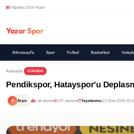
9 Ağustos 2026 Pazar
Yazar Spor
Anasayfa
Spor
Futbol
Basketbol
Voleyb
Anasayfa
GÜNDEM
Pendikspor, Hatayspor'u Deplas
A
Arşiv
5 dk okuma
197 okunma
Yayınlanma:
13 Ocak 2026 20:1