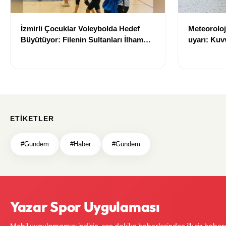
İzmirli Çocuklar Voleybolda Hedef
Meteoroloji
Büyütüyor: Filenin Sultanları İlham
uyarı: Kuvv
Kaynağı Oldu
geliyor
ETIKETLER
#Gundem
#Haber
#Gündem
Yazar Spor Uygulaması
Mobil uygulamamızı indirin, son dakika haberlerinden ilk siz haber