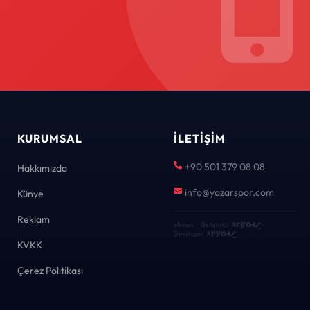
KURUMSAL
İLETIŞIM
+90 501 379 08 08
Hakkımızda
info@yazarspor.com
Künye
Reklam
KEYDAL
eNews · Geliştirici
·
KEYDAL
Developer
KVKK
Çerez Politikası