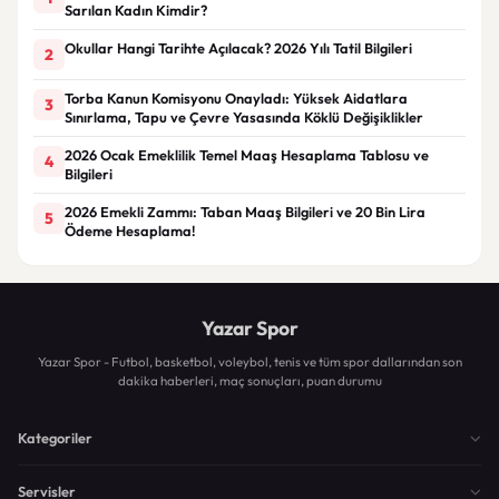
Sarılan Kadın Kimdir?
Okullar Hangi Tarihte Açılacak? 2026 Yılı Tatil Bilgileri
2
Torba Kanun Komisyonu Onayladı: Yüksek Aidatlara
3
Sınırlama, Tapu ve Çevre Yasasında Köklü Değişiklikler
2026 Ocak Emeklilik Temel Maaş Hesaplama Tablosu ve
4
Bilgileri
2026 Emekli Zammı: Taban Maaş Bilgileri ve 20 Bin Lira
5
Ödeme Hesaplama!
Yazar Spor
Yazar Spor - Futbol, basketbol, voleybol, tenis ve tüm spor dallarından son
dakika haberleri, maç sonuçları, puan durumu
Kategoriler
Servisler