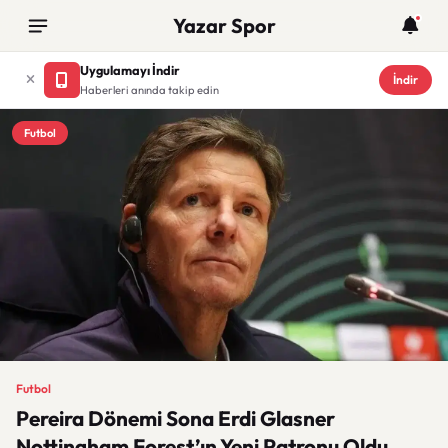
Yazar Spor
Uygulamayı İndir
İndir
Haberleri anında takip edin
Futbol
Futbol
Pereira Dönemi Sona Erdi Glasner
Nottingham Forest’ın Yeni Patronu Oldu