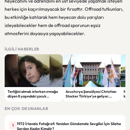
heyecanını ve adrenalini en üst seviyede yaşamak isteyen
herkes için kaçırılmayacak bir fırsattır. Offroad tutkunları,
bu etkinliğe katılarak hem heyecan dolu yarışları
izleyebilecekler hem de offroad sporunun eşsiz
atmosferini doyasıya yaşayabilecekler.
İLGILI HABERLER
Terliğini almak isterken ırmağa
Avusturya Şansölyesi Christian
NASA
düşen 8 yaşındaki çocuk
Stocker Türkiye’ye geliyor.
köy
hayatını kaybetti.
Görüşmelerde önemli başlıklar
seçt
masada olacak
EN ÇOK OKUNANLAR
1972 İrlanda Fotoğrafı Yeniden Gündemde Sevgilisi İçin Silaha
1
Sarılan Kadın Kimdir?