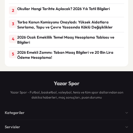
Okullar Hangi Tarihte Açılacak? 2026 Yılı Tatil Bilgileri
2
Torba Kanun Komisyonu Onayladı: Yüksek Aidatlara
3
Sınırlama, Tapu ve Çevre Yasasında Köklü Değişiklikler
2026 Ocak Emeklilik Temel Maaş Hesaplama Tablosu ve
4
Bilgileri
2026 Emekli Zammı: Taban Maaş Bilgileri ve 20 Bin Lira
5
Ödeme Hesaplama!
Yazar Spor
Yazar Spor - Futbol, basketbol, voleybol, tenis ve tüm spor dallarından son
dakika haberleri, maç sonuçları, puan durumu
Kategoriler
Servisler