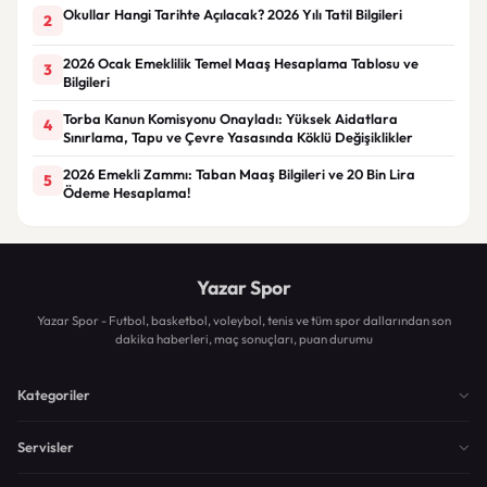
Okullar Hangi Tarihte Açılacak? 2026 Yılı Tatil Bilgileri
2
2026 Ocak Emeklilik Temel Maaş Hesaplama Tablosu ve
3
Bilgileri
Torba Kanun Komisyonu Onayladı: Yüksek Aidatlara
4
Sınırlama, Tapu ve Çevre Yasasında Köklü Değişiklikler
2026 Emekli Zammı: Taban Maaş Bilgileri ve 20 Bin Lira
5
Ödeme Hesaplama!
Yazar Spor
Yazar Spor - Futbol, basketbol, voleybol, tenis ve tüm spor dallarından son
dakika haberleri, maç sonuçları, puan durumu
Kategoriler
Servisler