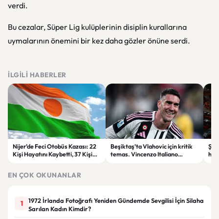
verdi.
Bu cezalar, Süper Lig kulüplerinin disiplin kurallarına
uymalarının önemini bir kez daha gözler önüne serdi.
İLGILI HABERLER
Nijer’de Feci Otobüs Kazası: 22
Beşiktaş’ta Vlahovic için kritik
Şehi
Kişi Hayatını Kaybetti, 37 Kişi
temas. Vincenzo Italiano
hak
Yaralandı
devreye girdi
Öde
yap
EN ÇOK OKUNANLAR
1972 İrlanda Fotoğrafı Yeniden Gündemde Sevgilisi İçin Silaha
1
Sarılan Kadın Kimdir?