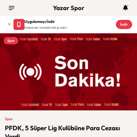
Yazar Spor
Uygulamayı İndir
İndir
Haberleri anında takip edin
Spor
Spor
PFDK, 5 Süper Lig Kulübüne Para Cezası
Verdi