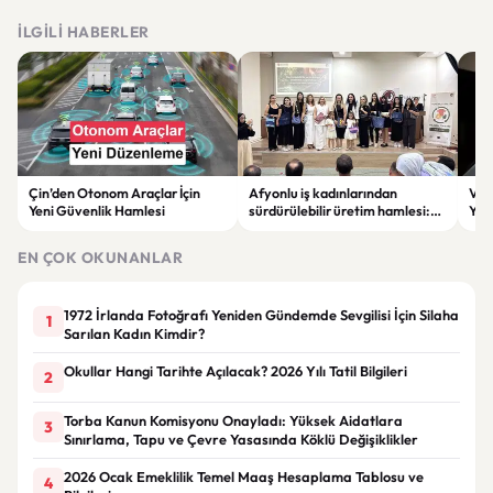
İLGILI HABERLER
Çin’den Otonom Araçlar İçin
Afyonlu iş kadınlarından
Vol
Yeni Güvenlik Hamlesi
sürdürülebilir üretim hamlesi:
Yap
EKO-KOOP Projesi tanıtıldı
Azal
EN ÇOK OKUNANLAR
1972 İrlanda Fotoğrafı Yeniden Gündemde Sevgilisi İçin Silaha
1
Sarılan Kadın Kimdir?
Okullar Hangi Tarihte Açılacak? 2026 Yılı Tatil Bilgileri
2
Torba Kanun Komisyonu Onayladı: Yüksek Aidatlara
3
Sınırlama, Tapu ve Çevre Yasasında Köklü Değişiklikler
2026 Ocak Emeklilik Temel Maaş Hesaplama Tablosu ve
4