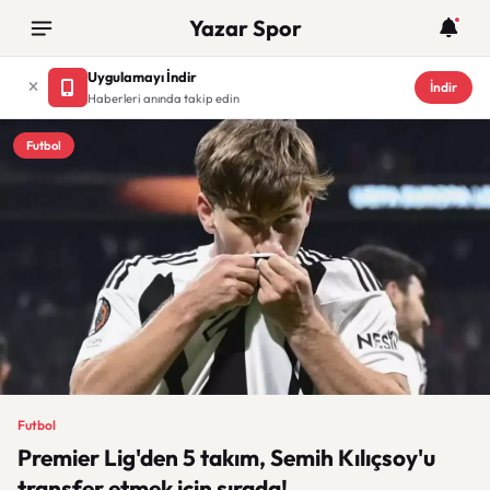
Yazar Spor
Uygulamayı İndir
İndir
Haberleri anında takip edin
Futbol
Futbol
Premier Lig'den 5 takım, Semih Kılıçsoy'u
transfer etmek için sırada!