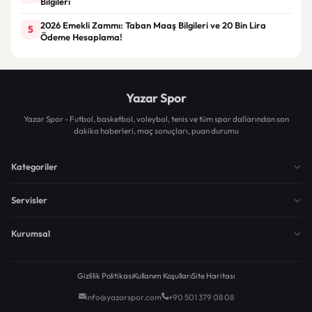
Bilgileri
2026 Emekli Zammı: Taban Maaş Bilgileri ve 20 Bin Lira
5
Ödeme Hesaplama!
Yazar Spor
Yazar Spor - Futbol, basketbol, voleybol, tenis ve tüm spor dallarından son
dakika haberleri, maç sonuçları, puan durumu
Kategoriler
Servisler
Kurumsal
Gizlilik Politikası
Kullanım Koşulları
Site Haritası
info@yazarspor.com
+90 501 379 08 08