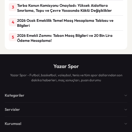
Torba Kanun Komisyonu Onayladı: Yüksek Aidatlara
3
Sınırlama, Tapu ve Çevre Yasasında Köklü Değişiklikler
2026 Ocak Emeklilik Temel Maaş Hesaplama Tablosu ve
4
Bilgileri
2026 Emekli Zammı: Taban Maaş Bilgileri ve 20 Bin Lira
5
Ödeme Hesaplama!
Yazar Spor
Yazar Spor - Futbol, basketbol, voleybol, tenis ve tüm spor dallarından son
dakika haberleri, maç sonuçları, puan durumu
Kategoriler
Servisler
Kurumsal