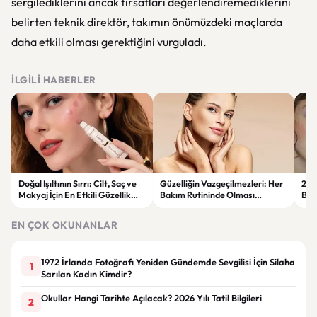
sergilediklerini ancak fırsatları değerlendiremediklerini
belirten teknik direktör, takımın önümüzdeki maçlarda
daha etkili olması gerektiğini vurguladı.
İLGILI HABERLER
Doğal Işıltının Sırrı: Cilt, Saç ve
Güzelliğin Vazgeçilmezleri: Her
2026
Makyaj İçin En Etkili Güzellik
Bakım Rutininde Olması
Bak
Ürünleri
Gereken Ürünler
Ürü
EN ÇOK OKUNANLAR
1972 İrlanda Fotoğrafı Yeniden Gündemde Sevgilisi İçin Silaha
1
Sarılan Kadın Kimdir?
Okullar Hangi Tarihte Açılacak? 2026 Yılı Tatil Bilgileri
2