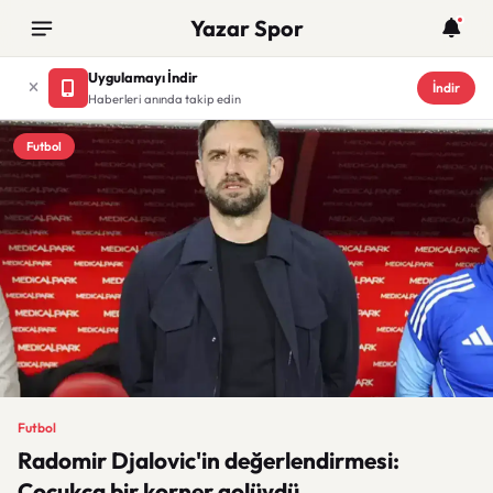
Yazar Spor
Uygulamayı İndir
İndir
Haberleri anında takip edin
Futbol
Futbol
Radomir Djalovic'in değerlendirmesi:
Çocukça bir korner golüydü