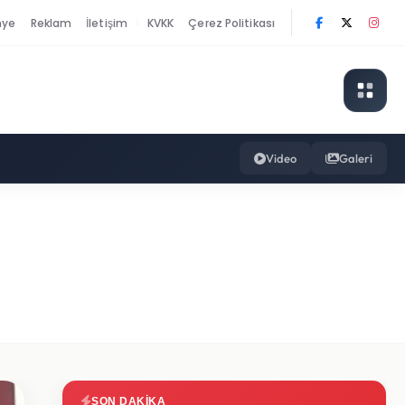
nye
Reklam
İletişim
KVKK
Çerez Politikası
|
Video
Galeri
SON DAKIKA