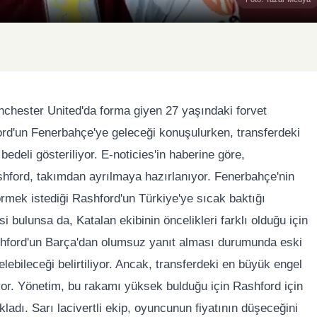
nchester United'da forma giyen 27 yaşındaki forvet
ord'un Fenerbahçe'ye geleceği konuşulurken, transferdeki
edeli gösteriliyor. E-noticies'in haberine göre,
hford, takımdan ayrılmaya hazırlanıyor. Fenerbahçe'nin
rmek istediği Rashford'un Türkiye'ye sıcak baktığı
si bulunsa da, Katalan ekibinin öncelikleri farklı olduğu için
Rashford'un Barça'dan olumsuz yanıt alması durumunda eski
ebileceği belirtiliyor. Ancak, transferdeki en büyük engel
iyor. Yönetim, bu rakamı yüksek bulduğu için Rashford için
adı. Sarı lacivertli ekip, oyuncunun fiyatının düşeceğini