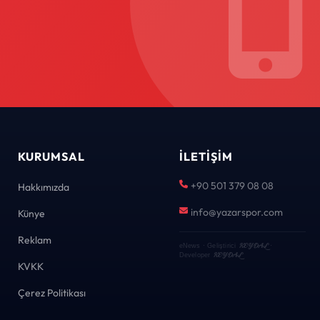
KURUMSAL
İLETIŞIM
+90 501 379 08 08
Hakkımızda
info@yazarspor.com
Künye
Reklam
KEYDAL
eNews · Geliştirici
·
KEYDAL
Developer
KVKK
Çerez Politikası