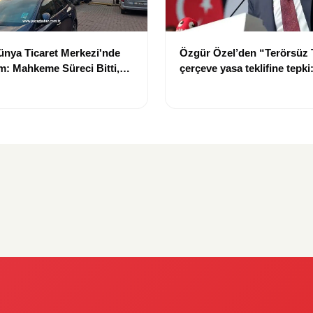
nya Ticaret Merkezi'nde
Özgür Özel’den “Terörsüz 
: Mahkeme Süreci Bitti,
çerçeve yasa teklifine tepki
n Dev Projesi Ne Zaman
“Meselenin ruhuna aykırı”
acak?