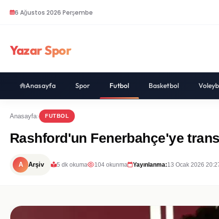
6 Ağustos 2026 Perşembe
Yazar Spor
Anasayfa
Spor
Futbol
Basketbol
Voleyb
Anasayfa
FUTBOL
Rashford'un Fenerbahçe'ye trans
A
Arşiv
5 dk okuma
104 okunma
Yayınlanma:
13 Ocak 2026 20:2