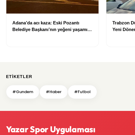
Adana’da acı kaza: Eski Pozantı
Trabzon Dü
Belediye Başkanı’nın yeğeni yaşamını
Yeni Dönem
yitirdi
Trabzon'u
Tamamlan
ETIKETLER
#Gundem
#Haber
#Futbol
Yazar Spor Uygulaması