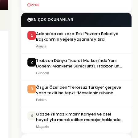
21:00
EN ÇOK OKUNANLAR
Adana’da acı kaza: Eski Pozantı Belediye
1
Başkanı’nın yeğeni yaşamını yitirdi
Asayis
Trabzon Dünya Ticaret Merkezi'nde Yeni
2
Dönem: Mahkeme Süreci Bitti, Trabzon'un
Dev Projesi Ne Zaman Tamamlanacak?
Gündem
Özgür Özel’den “Terörsüz Türkiye” çerçeve
3
yasa teklifine tepki: “Meselenin ruhuna
aykırı”
Politika
Gözde Yılmaz kimdir? Kariyeri ve özel
4
hayatıyla merak edilen menajer hakkında
bilgiler
Magazin