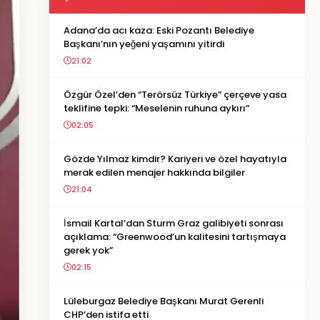
Adana’da acı kaza: Eski Pozantı Belediye
Başkanı’nın yeğeni yaşamını yitirdi
21:02
Özgür Özel’den “Terörsüz Türkiye” çerçeve yasa
teklifine tepki: “Meselenin ruhuna aykırı”
02:05
Gözde Yılmaz kimdir? Kariyeri ve özel hayatıyla
merak edilen menajer hakkında bilgiler
21:04
İsmail Kartal’dan Sturm Graz galibiyeti sonrası
açıklama: “Greenwood’un kalitesini tartışmaya
gerek yok”
02:15
Lüleburgaz Belediye Başkanı Murat Gerenli
CHP’den istifa etti