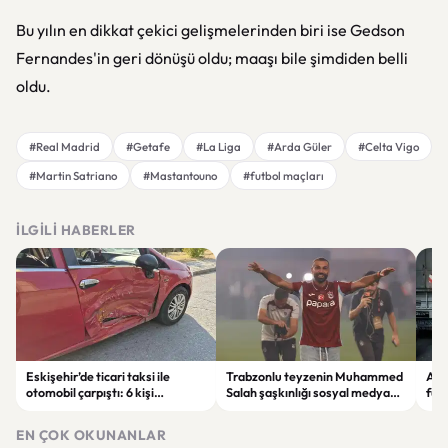
Bu yılın en dikkat çekici gelişmelerinden biri ise Gedson
Fernandes'in geri dönüşü oldu; maaşı bile şimdiden belli
oldu.
#Real Madrid
#Getafe
#La Liga
#Arda Güler
#Celta Vigo
#Martin Satriano
#Mastantouno
#futbol maçları
İLGILI HABERLER
Eskişehir’de ticari taksi ile
Trabzonlu teyzenin Muhammed
Ank
otomobil çarpıştı: 6 kişi
Salah şaşkınlığı sosyal medyada
fuh
yaralandı
gündem oldu: “O ne bilema bir
geli
şey”
EN ÇOK OKUNANLAR