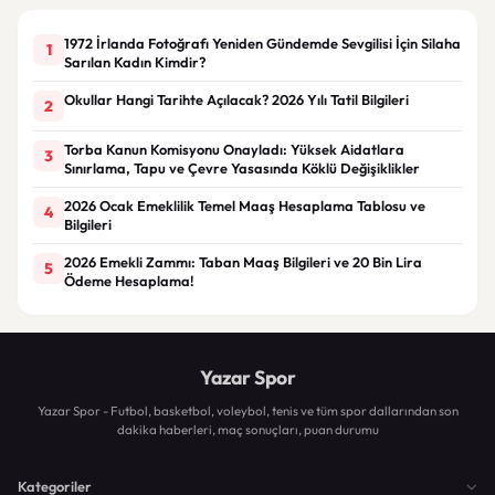
1972 İrlanda Fotoğrafı Yeniden Gündemde Sevgilisi İçin Silaha
1
Sarılan Kadın Kimdir?
Okullar Hangi Tarihte Açılacak? 2026 Yılı Tatil Bilgileri
2
Torba Kanun Komisyonu Onayladı: Yüksek Aidatlara
3
Sınırlama, Tapu ve Çevre Yasasında Köklü Değişiklikler
2026 Ocak Emeklilik Temel Maaş Hesaplama Tablosu ve
4
Bilgileri
2026 Emekli Zammı: Taban Maaş Bilgileri ve 20 Bin Lira
5
Ödeme Hesaplama!
Yazar Spor
Yazar Spor - Futbol, basketbol, voleybol, tenis ve tüm spor dallarından son
dakika haberleri, maç sonuçları, puan durumu
Kategoriler