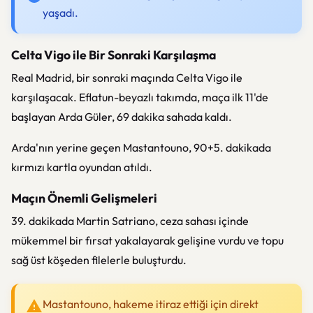
yaşadı.
Celta Vigo ile Bir Sonraki Karşılaşma
Real Madrid, bir sonraki maçında Celta Vigo ile
karşılaşacak. Eflatun-beyazlı takımda, maça ilk 11'de
başlayan Arda Güler, 69 dakika sahada kaldı.
Arda'nın yerine geçen Mastantouno, 90+5. dakikada
kırmızı kartla oyundan atıldı.
Maçın Önemli Gelişmeleri
39. dakikada Martin Satriano, ceza sahası içinde
mükemmel bir fırsat yakalayarak gelişine vurdu ve topu
sağ üst köşeden filelerle buluşturdu.
Mastantouno, hakeme itiraz ettiği için direkt