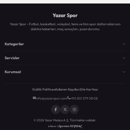
Yazar Spor
Yazar Spor - Futbol, basketbol, voleybol, tenis ve tüm spor dallarından son
dakika haberleri, maç sonuçları, puan durumu
Kategoriler
Servisler
Kurumsal
Gizlilik Politikası
Kullanım Koşulları
Site Haritası
info@yazarspor.com
+90 501 379 08 08
© 2026 Yazar Medya A.Ş. Tüm hakları saklıdır.
Egemen KEYDAL
eNews |