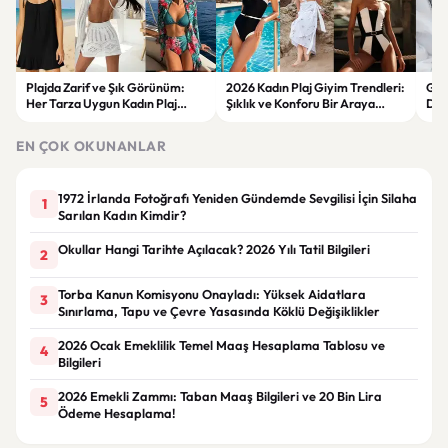
Plajda Zarif ve Şık Görünüm:
2026 Kadın Plaj Giyim Trendleri:
Güz
Her Tarza Uygun Kadın Plaj
Şıklık ve Konforu Bir Araya
Dön
Giyim Önerileri
Getiren Modeller
Bakı
Çöz
EN ÇOK OKUNANLAR
1972 İrlanda Fotoğrafı Yeniden Gündemde Sevgilisi İçin Silaha
1
Sarılan Kadın Kimdir?
Okullar Hangi Tarihte Açılacak? 2026 Yılı Tatil Bilgileri
2
Torba Kanun Komisyonu Onayladı: Yüksek Aidatlara
3
Sınırlama, Tapu ve Çevre Yasasında Köklü Değişiklikler
2026 Ocak Emeklilik Temel Maaş Hesaplama Tablosu ve
4
Bilgileri
2026 Emekli Zammı: Taban Maaş Bilgileri ve 20 Bin Lira
5
Ödeme Hesaplama!