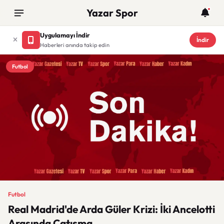
Yazar Spor
Uygulamayı İndir
İndir
Haberleri anında takip edin
Futbol
Futbol
Real Madrid'de Arda Güler Krizi: İki Ancelotti
Arasında Çatışma